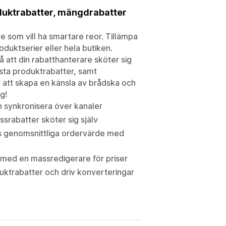
oduktrabatter, mängdrabatter
 som vill ha smartare reor. Tillämpa
duktserier eller hela butiken.
 att din rabatthanterare sköter sig
asta produktrabatter, samt
r att skapa en känsla av brådska och
g!
h synkronisera över kanaler
ssrabatter sköter sig själv
ns genomsnittliga ordervärde med
n med en massredigerare för priser
ktrabatter och driv konverteringar