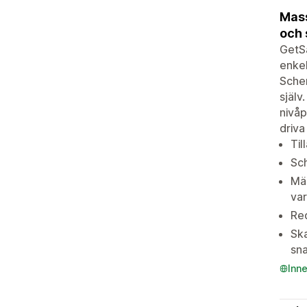
Mass
och 
GetSa
enkel
Schem
själv
nivåp
driva
Til
Sch
Män
va
Red
Ska
sn
Inn