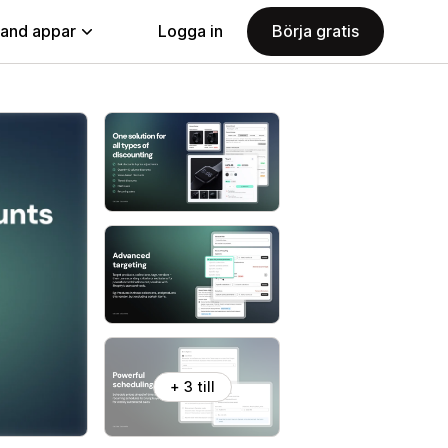
land appar
Logga in
Börja gratis
+ 3 till