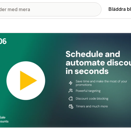
Bläddra b
ri med utvalda bilder