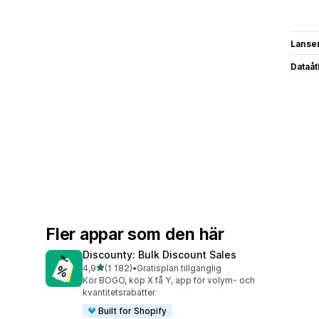
Lanse
Dataå
Fler appar som den här
Discounty: Bulk Discount Sales
av 5 stjärnor
4,9
(1 182)
•
Gratisplan tillgänglig
1182 recensioner totalt
Kör BOGO, köp X få Y, app för volym- och
kvantitetsrabatter
Built for Shopify