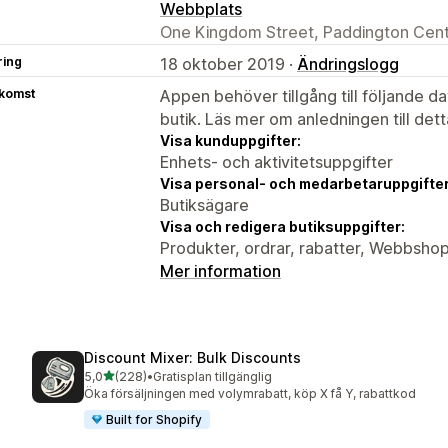
Webbplats
One Kingdom Street, Paddington Cent
ring
18 oktober 2019 ·
Ändringslogg
tkomst
Appen behöver tillgång till följande d
butik. Läs mer om anledningen till det
Visa kunduppgifter:
Enhets- och aktivitetsuppgifter
Visa personal- och medarbetaruppgifter
Butiksägare
Visa och redigera butiksuppgifter:
Produkter, ordrar, rabatter, Webbshop
Mer information
Discount Mixer: Bulk Discounts
av 5 stjärnor
5,0
(228)
•
Gratisplan tillgänglig
228 recensioner totalt
Öka försäljningen med volymrabatt, köp X få Y, rabattkod
Built for Shopify