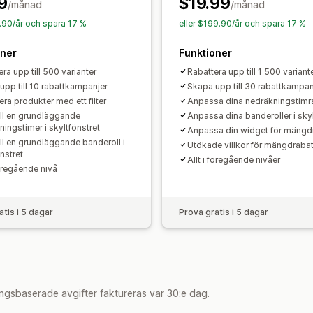
9
$19.99
/månad
/månad
9.90/år och spara 17 %
eller $199.90/år och spara 17 %
oner
Funktioner
ra upp till 500 varianter
Rabattera upp till 1 500 variant
upp till 10 rabattkampanjer
Skapa upp till 30 rabattkampan
ra produkter med ett filter
Anpassa dina nedräkningstimr
ill en grundläggande
Anpassa dina banderoller i skyl
ningstimer i skyltfönstret
Anpassa din widget för mängd
ill en grundläggande banderoll i
Utökade villkor för mängdrabat
nstret
Allt i föregående nivåer
föregående nivå
atis i 5 dagar
Prova gratis i 5 dagar
ngsbaserade avgifter faktureras var 30:e dag.