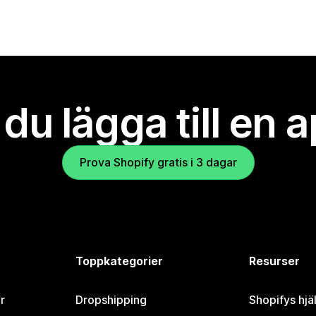
l du lägga till en 
Prova Shopify gratis i 3 dagar
Toppkategorier
Resurser
r
Dropshipping
Shopifys hjä