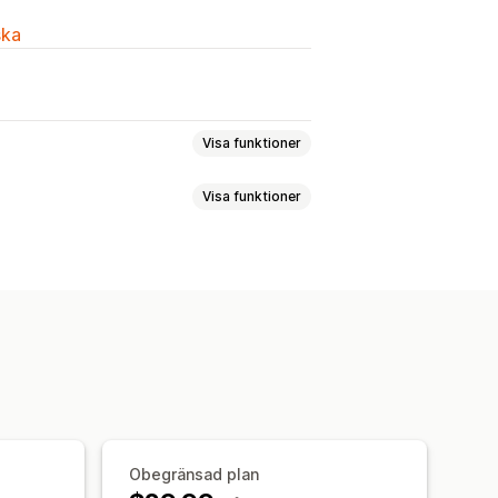
ska
Visa funktioner
Visa funktioner
lla rabatter
Massrabatter
ningstimer
Banners
tter
Fasta rabatter
Blixtreor
atter
ggar
Kampanjer
Utlösare och regler
Taggning
Obegränsad plan