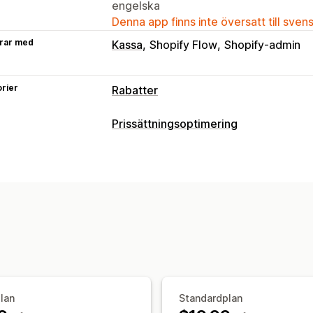
engelska
Denna app finns inte översatt till sven
rar med
Kassa
Shopify Flow
Shopify-admin
rier
Rabatter
Rabattyper
Prissättningsoptimering
Fasta priser
Rabattbelopp
Procentue
Prishantering
Tidsbegränsade erbjudanden
Nedräk
Prissättningsregler
Procentuella raba
Dynamisk prissättning
Anpassade rab
Schemaläggning
Massredigering
Ta
Rabatthantering
Redigeringsverktyg
Massredigering
Kombinerade rabatter
Målinriktning
lan
Standardplan