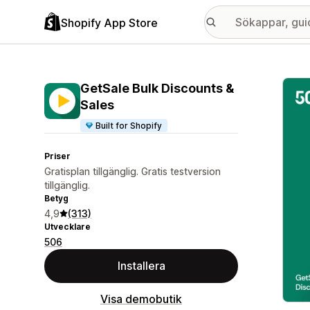
Shopify App Store
Galle
GetSale Bulk Discounts &
Sales
Built for Shopify
Priser
Gratisplan tillgänglig. Gratis testversion
tillgänglig.
Betyg
4,9
(313)
Utvecklare
506
Installera
Visa demobutik