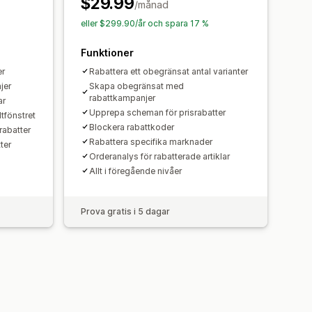
$29.99
/månad
eller $299.90/år och spara 17 %
Funktioner
er
Rabattera ett obegränsat antal varianter
jer
Skapa obegränsat med
rabattkampanjer
ar
Upprepa scheman för prisrabatter
tfönstret
Blockera rabattkoder
rabatter
Rabattera specifika marknader
ter
Orderanalys för rabatterade artiklar
Allt i föregående nivåer
Prova gratis i 5 dagar