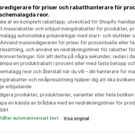
redigerare för priser och rabatthanterare för pr
schemalagda reor.
le är en komplett rabattapp, utvecklad för Shopify-handlare
t massrabatter och erbjud mängdrabatter för produkter, pro
alägg automatiska prisändringar med start- och sluttider så
. Använd massredigeraren för priser för procentuella eller f
rissättning, och använd en nedräkningstimer för rabatter fö
 konverteringar. Gör allt detta på några sekunder, redan i da
lämpa en produktrabatt i procent eller med fasta belopp oc
emalägg reor och återställ när du vill – din hanterare för ma
gdrabatter och nivåprissättning hjälper dig att öka butike
rje erbjudande
igera produkter, produktserier, varianter eller hela butike
pa en känsla av brådska med en nedräkningstimer för produ
abbt
ehåller automatöversatt text
Visa original