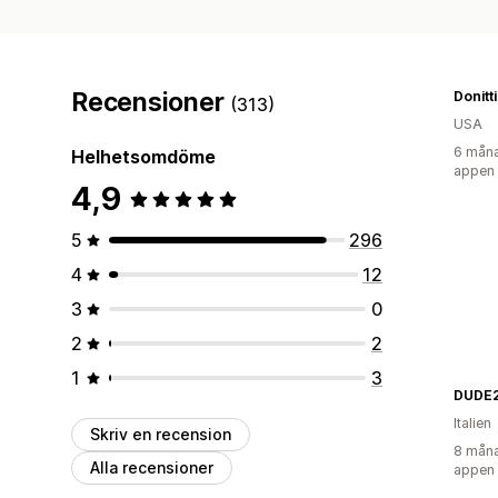
Recensioner
Donitt
(313)
USA
6 måna
Helhetsomdöme
appen
4,9
5
296
4
12
3
0
2
2
1
3
DUDE
Italien
Skriv en recension
8 måna
Alla recensioner
appen