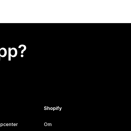
app?
Shopify
lpcenter
Om