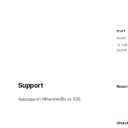
דוגית
Israel
12 mån
appen
Support
Resur
Appsupport tillhandahålls av 506.
Utvec