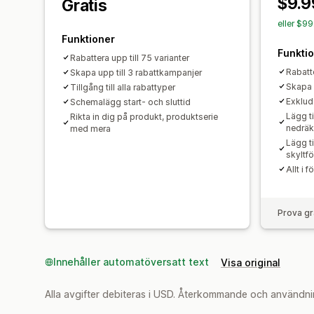
$9.9
Gratis
eller $9
Funktioner
Funkti
Rabattera upp till 75 varianter
Rabatte
Skapa upp till 3 rabattkampanjer
Skapa 
Tillgång till alla rabattyper
Exklude
Schemalägg start- och sluttid
Lägg t
Rikta in dig på produkt, produktserie
nedräk
med mera
Lägg t
skyltfö
Allt i 
Prova gr
Innehåller automatöversatt text
Visa original
Alla avgifter debiteras i USD. Återkommande och användni