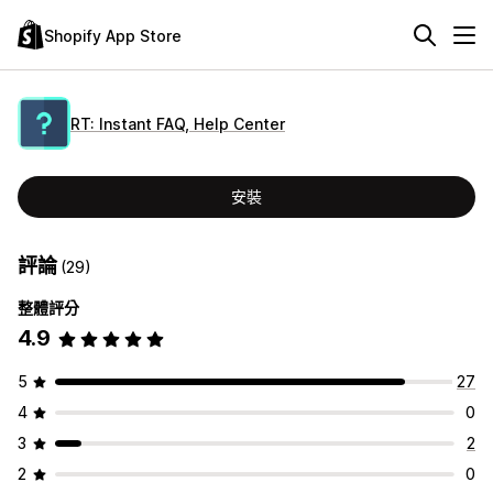
Shopify App Store
RT: Instant FAQ, Help Center
安裝
評論
(29)
整體評分
4.9
5
27
4
0
3
2
2
0