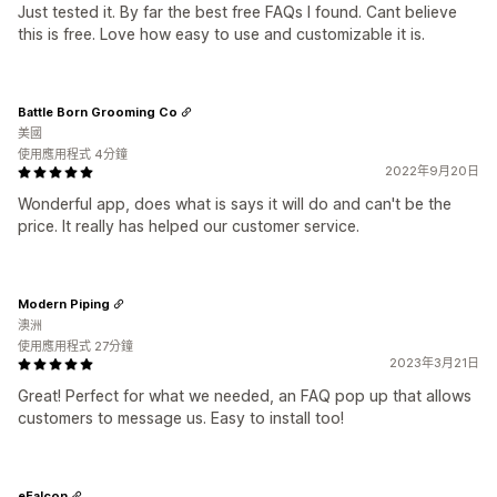
Just tested it. By far the best free FAQs I found. Cant believe
this is free. Love how easy to use and customizable it is.
Battle Born Grooming Co
美國
使用應用程式 4分鐘
2022年9月20日
Wonderful app, does what is says it will do and can't be the
price. It really has helped our customer service.
Modern Piping
澳洲
使用應用程式 27分鐘
2023年3月21日
Great! Perfect for what we needed, an FAQ pop up that allows
customers to message us. Easy to install too!
eFalcon