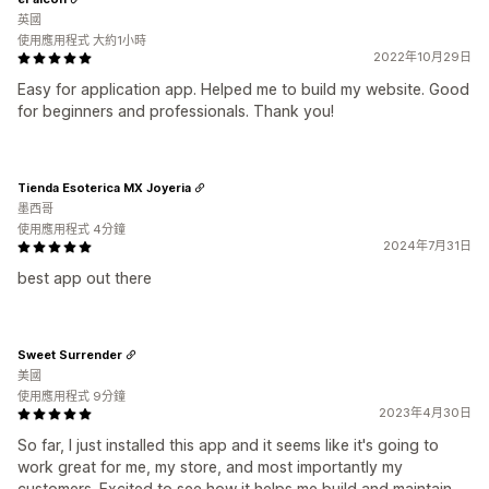
英國
使用應用程式 大約1小時
2022年10月29日
Easy for application app. Helped me to build my website. Good
for beginners and professionals. Thank you!
Tienda Esoterica MX Joyeria
墨西哥
使用應用程式 4分鐘
2024年7月31日
best app out there
Sweet Surrender
美國
使用應用程式 9分鐘
2023年4月30日
So far, I just installed this app and it seems like it's going to
work great for me, my store, and most importantly my
customers. Excited to see how it helps me build and maintain