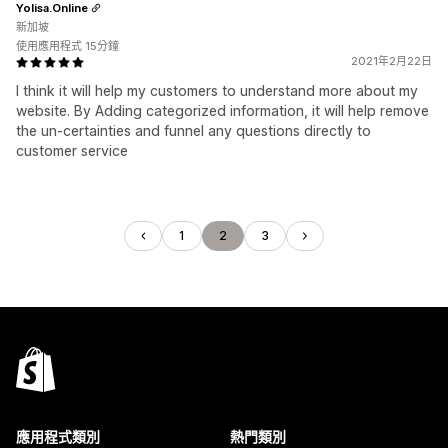
Yolisa.Online
新加坡
使用應用程式 15分鐘
2021年2月22日
I think it will help my customers to understand more about my
website. By Adding categorized information, it will help remove
the un-certainties and funnel any questions directly to
customer service
1
2
3
應用程式類別
熱門類別