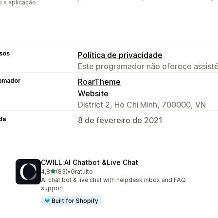
 a aplicação
sos
Política de privacidade
Este programador não oferece assistê
amador
RoarTheme
Website
District 2, Ho Chi Minh, 700000, VN
da
8 de fevereiro de 2021
CWILL:AI Chatbot &Live Chat
de 5 estrelas
4,8
(83)
•
Gratuito
83 total de avaliações
AI chat bot & live chat with helpdesk inbox and FAQ
support
Built for Shopify