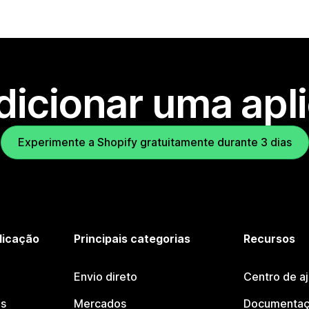
dicionar uma apl
Experimente a Shopify gratuitamente durante 3 dias
licação
Principais categorias
Recursos
Envio direto
Centro de a
os
Mercados
Documentaç