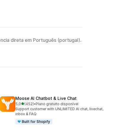
ncia direta em Português (portugal).
Moose AI Chatbot & Live Chat
de 5 estrelas
5,0
(452)
•
Plano gratuito disponível
452 total de avaliações
Support customer with UNLIMITED AI chat, livechat,
inbox & FAQ
Built for Shopify