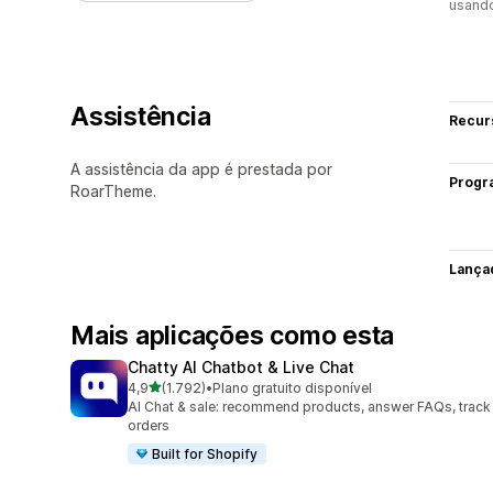
usando
Assistência
Recur
A assistência da app é prestada por
Progr
RoarTheme.
Lança
Mais aplicações como esta
Chatty AI Chatbot & Live Chat
de 5 estrelas
4,9
(1.792)
•
Plano gratuito disponível
1792 total de avaliações
AI Chat & sale: recommend products, answer FAQs, track
orders
Built for Shopify