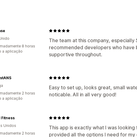
Ferramentas de edição
HTML
Editor de texto formatado
Opções de apresentação
ase
Barra de pesquisa
Respostas instant
Unido
The team at this company, especially S
imadamente 8 horas
recommended developers who have b
 a aplicação
supportive throughout.
stANS
ga
Easy to set up, looks great, small wat
imadamente 2 horas
noticable. All in all very good!
 a aplicação
 Fitness
s Unidos
This app is exactly what I was looking 
imadamente 2 horas
provided all the options I need for m