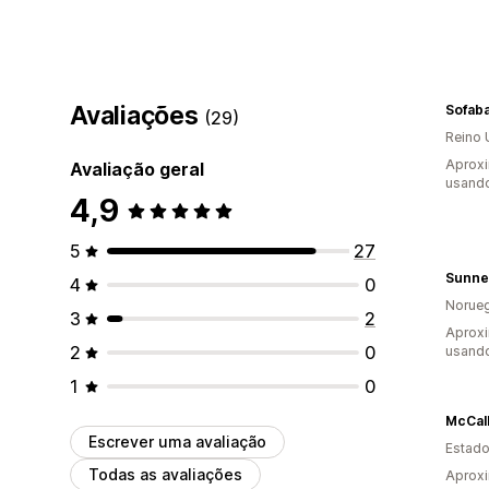
Avaliações
Sofab
(29)
Reino 
Aprox
Avaliação geral
usando
4,9
5
27
Sunne
4
0
Norue
3
2
Aprox
2
0
usando
1
0
McCall
Escrever uma avaliação
Estado
Todas as avaliações
Aprox