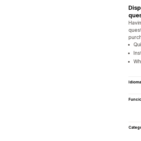
Disp
ques
Havin
quest
purch
Qui
Ins
Wh
Idiom
Funci
Categ