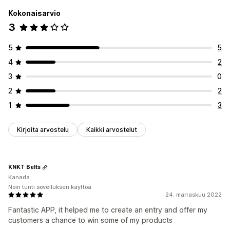
Kokonaisarvio
3
5
5
4
2
3
0
2
2
1
3
Kirjoita arvostelu
Kaikki arvostelut
KNKT Belts
Kanada
Noin tunti sovelluksen käyttöä
24. marraskuu 2022
Fantastic APP, it helped me to create an entry and offer my
customers a chance to win some of my products