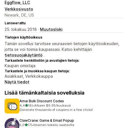
Eggflow, LLC
Verkkosivusto
Newark, DE, US
Lanseerattu
25. lokakuu 2018 ·
Muutosloki
Tietojen käyttöoikeus
Tämän sovellus tarvitsee seuraavien tietojen käyttöoikeuden,
jotta se voi toimia kaupassasi. Katso kehittäjän
tietosuojakäytäntö
.
Tarkastele henkilöstön ja avustajien tietoja:
Kaupan omistaja
Tarkastele ja muokkaa kaupan tietoja:
Asiakkaat, Verkkokauppa
Näytä tiedot
Lisää tämänkaltaisia sovelluksia
Amai Bulk Discount Codes
/ 5 tähteä
4,4
(8)
•
Alkaen $6.95/kuukausi
8 arvostelua yhteensä
Generate thousands of coupons in a few clicks!
ClawCrane: Game & Email Popup
/ 5 tähteä
5,0
(7)
•
Ilmainen kokeilu saatavilla
7 arvostelua yhteensä