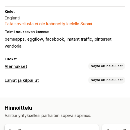
Kielet
Englanti
Tätä sovellusta ei ole käännetty kielelle Suomi
Toimii seuraavan kanssa:
bemeapps
eggflow
facebook
instant traffic
pinterest
vendoria
Luokat
Alennukset
Näytä ominaisuudet
Alennustyypit
Lahjat ja kilpailut
Näytä ominaisuudet
Kupongit
Lahjat
Palkinnot
Kampanjatyypit
Alennusten hallinnointi
Välitön voitto
Suosittele ystävälle
Arvonta
Pelit
Muokkaustyökalu
Raportointi
Analytiikka
Hinnoittelu
Osallistumisten hallinta
Valitse yrityksellesi parhaiten sopiva sopimus.
Kyselypalkinnot
Automaattinen voittajan valinta
Sähköpostivahvistus
Konversioseuranta