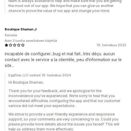
team is always available to help and make sure that you are getting
the most out of our app. We hope that you can give us another
chance to prove the value of our app and change your mind.
Boutique Shaman
Kanada
Noin 3 tuntia sovelluksen käyttöä
19. heinäkuu 2022
incapable de configurer...bug et mal fait...très déçu. aucun
contact avec le service a la clientèle, peu d'information sur le
site...
Eggflow, LLC vastasi 19. toukokuu 2024
Hi Boutique Shaman,
Thank you for your feedback, and we apologize for the
inconvenience you've experienced. We’re sorry to hear that you
encountered difficulties configuring the app and that our customer
service did not meet your expectations.
We strive to provide a user-friendly experience and responsive
support, so your comments are very concerning to us. Could you
please provide more details about the issues you faced? This will
help us address them more effectively.