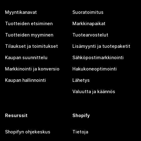
Myyntikanavat
Suoratoimitus
Tuotteiden etsiminen
Markkinapaikat
Tuotteiden myyminen
Tuotearvostelut
Tilaukset ja toimitukset
Lisämyynti ja tuotepaketit
Kaupan suunnittelu
Sähköpostimarkkinointi
Markkinointi ja konversio
Hakukoneoptimointi
Kaupan hallinnointi
Lähetys
Valuutta ja käännös
Resurssit
Shopify
Shopifyn ohjekeskus
Tietoja