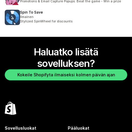
Promotions & Email Capture Popups: Beat the game - Win a prize
Spin To Save
Ilmainen
Stylized SpinWheel for discounts
Haluatko lisätä
sovelluksen?
Kokeile Shopifyta ilmaiseksi kolmen päivän ajan
Sovellusluokat
Pääluokat