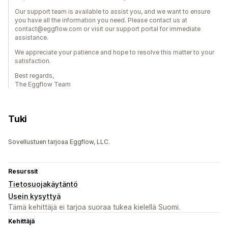
Our support team is available to assist you, and we want to ensure
you have all the information you need. Please contact us at
contact@eggflow.com or visit our support portal for immediate
assistance.
We appreciate your patience and hope to resolve this matter to your
satisfaction.
Best regards,
The Eggflow Team
Tuki
Sovellustuen tarjoaa Eggflow, LLC.
Resurssit
Tietosuojakäytäntö
Usein kysyttyä
Tämä kehittäjä ei tarjoa suoraa tukea kielellä Suomi.
Kehittäjä