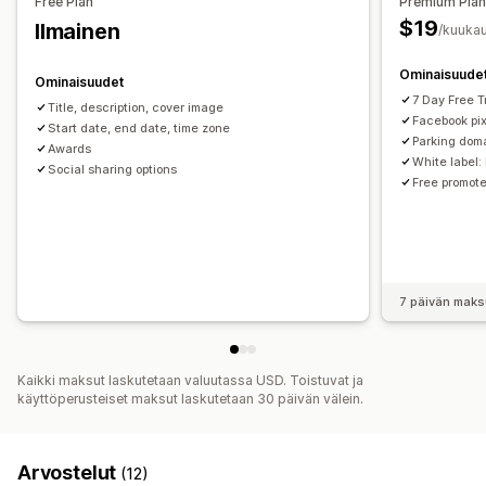
Free Plan
Premium Pla
$19
Ilmainen
Mukautukset
/kuukau
Mukautettu CSS-koodi
Alennuskoodit
Kohdesivut
Ominaisuude
Ominaisuudet
7 Day Free Tr
Title, description, cover image
Facebook pi
Start date, end date, time zone
Parking dom
Awards
White label:
Social sharing options
Free promot
7 päivän maks
Kaikki maksut laskutetaan valuutassa USD. Toistuvat ja
käyttöperusteiset maksut laskutetaan 30 päivän välein.
Arvostelut
(12)