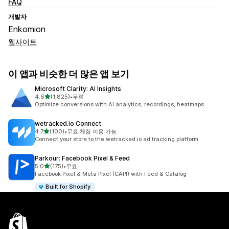
FAQ
개발자
Enkomion
웹사이트
이 앱과 비슷한 더 많은 앱 보기
Microsoft Clarity: AI Insights
별 5개 중
4.6
(1,825)
•
무료
총 리뷰 1825개
Optimize conversions with AI analytics, recordings, heatmaps
wetracked.io Connect
별 5개 중
4.7
(100)
•
무료 체험 이용 가능
총 리뷰 100개
Connect your store to the wetracked.io ad tracking platform
Parkour: Facebook Pixel & Feed
별 5개 중
5.0
(175)
•
무료
총 리뷰 175개
Facebook Pixel & Meta Pixel (CAPI) with Feed & Catalog
Built for Shopify