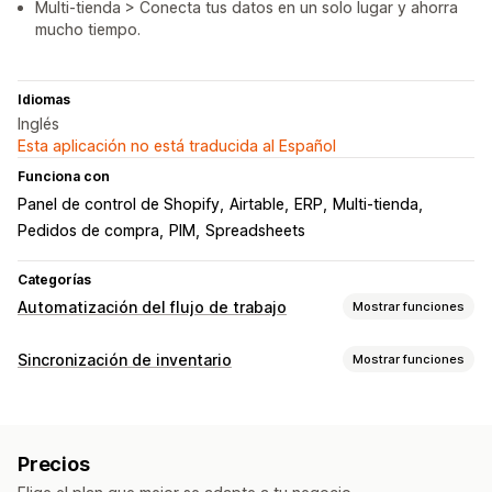
Multi-tienda > Conecta tus datos en un solo lugar y ahorra
mucho tiempo.
Idiomas
Inglés
Esta aplicación no está traducida al Español
Funciona con
Panel de control de Shopify
Airtable
ERP
Multi-tienda
Pedidos de compra
PIM
Spreadsheets
Categorías
Automatización del flujo de trabajo
Mostrar funciones
Tareas de automatización
Sincronización de inventario
Mostrar funciones
Segmentos de clientes
Etiquetas de clientes
Tipos de sincronización
Niveles de inventario
Preparación de pedidos
Pedidos
Precios
Detalles del producto
Variantes
SKU
Etiquetas de pedidos
Estado del pago
Precios
Códigos de barras
Multicanal
Múltiples tiendas
Etiquetas de productos
Procesamiento de devoluciones