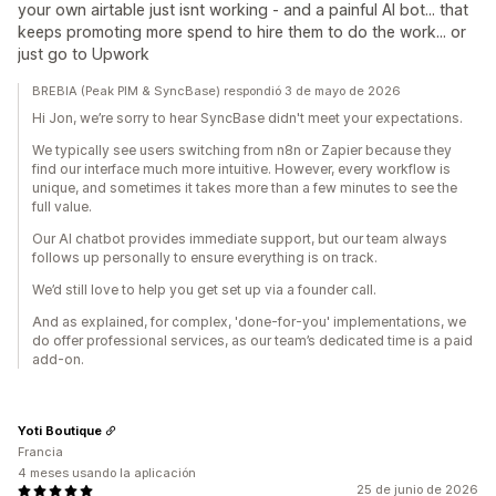
your own airtable just isnt working - and a painful AI bot... that
keeps promoting more spend to hire them to do the work... or
just go to Upwork
BREBIA (Peak PIM & SyncBase) respondió 3 de mayo de 2026
Hi Jon, we’re sorry to hear SyncBase didn't meet your expectations.
We typically see users switching from n8n or Zapier because they
find our interface much more intuitive. However, every workflow is
unique, and sometimes it takes more than a few minutes to see the
full value.
Our AI chatbot provides immediate support, but our team always
follows up personally to ensure everything is on track.
We’d still love to help you get set up via a founder call.
And as explained, for complex, 'done-for-you' implementations, we
do offer professional services, as our team’s dedicated time is a paid
add-on.
Yoti Boutique
Francia
4 meses usando la aplicación
25 de junio de 2026