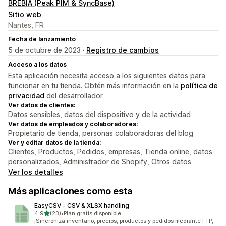
BREBIA (Peak PIM & SyncBase)
Sitio web
Nantes, FR
Fecha de lanzamiento
5 de octubre de 2023 ·
Registro de cambios
Acceso a los datos
Esta aplicación necesita acceso a los siguientes datos para
funcionar en tu tienda. Obtén más información en la
política de
privacidad
del desarrollador.
Ver datos de clientes:
Datos sensibles, datos del dispositivo y de la actividad
Ver datos de empleados y colaboradores:
Propietario de tienda, personas colaboradoras del blog
Ver y editar datos de la tienda:
Clientes, Productos, Pedidos, empresas, Tienda online, datos
personalizados, Administrador de Shopify, Otros datos
Ver los detalles
Más aplicaciones como esta
EasyCSV ‑ CSV & XLSX handling
de 5 estrellas
4.9
(23)
•
Plan gratis disponible
23 reseñas en total
¡Sincroniza inventario, precios, productos y pedidos mediante FTP,