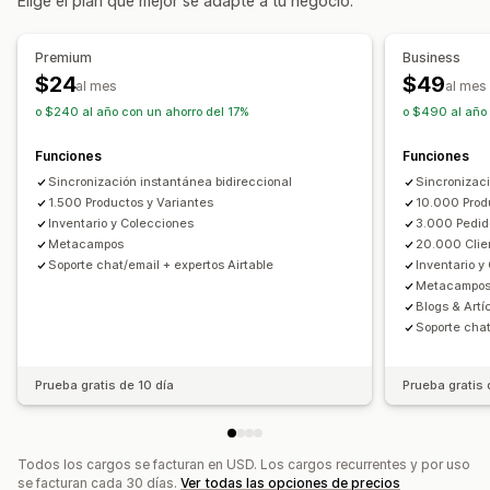
Elige el plan que mejor se adapte a tu negocio.
Automático
Manual
Masivo
En tiempo real
Programado
Reabastecimiento de existencias
Basado en el tiempo
Personalizado
Procesamiento de pedidos
Premium
Business
Notificaciones e informes
Personalización
$24
$49
al mes
al mes
Alertas automatizadas
Notificaciones personalizadas
API
Lógica condicional
Activadores personalizados
o $240 al año con un ahorro del 17%
o $490 al año 
Actualizaciones de pedidos
Alertas de correo electrónico
Plantillas
Datos sincronizados automáticamente
Funciones
Funciones
Informes de errores
Informes históricos
Tareas programadas
Flujos de trabajo personalizados
Sincronización instantánea bidireccional
Sincronizaci
Alertas de inventario
Alertas de existencias bajas
Múltiples tiendas
1.500 Productos y Variantes
10.000 Prod
Importación y exportación de datos
Inventario y Colecciones
3.000 Pedid
Métricas de rendimiento
Estado en tiempo real
Metacampos
20.000 Clie
Soporte chat/email + expertos Airtable
Inventario y
Registros detallados
Metacampos 
Blogs & Artí
Soporte chat
Prueba gratis de 10 día
Prueba gratis 
Todos los cargos se facturan en USD. Los cargos recurrentes y por uso
se facturan cada 30 días.
Ver todas las opciones de precios