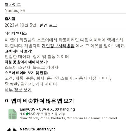
웹사이트
Nantes, FR
출시됨
2023년 10월 5일 ·
변경 로그
데이터 액세스
이 앱이 회원님의 스토어에서 작동하려면 다음 데이터에 액세스해
야 합니다. 개발자의
개인정보처리방침
에서 그 이유를 알아보세요.
고객 데이터 보기:
민감한 데이터, 장치 및 활동 데이터
직원 및 참여자 데이터 보기:
스토어 소유자, 블로그 기여자
스토어 데이터 보기 및 편집:
고객, 제품, 주문, 회사, 온라인 스토어, 사용자 지정 데이터,
Shopify 관리자, 기타 데이터
세부 정보 보기
이 앱과 비슷한 더 많은 앱 보기
EasyCSV ‑ CSV & XLSX handling
별 5개 중
4.9
(23)
•
무료 플랜 사용 가능
총 리뷰 23개
Sync Stock, Prices, Products, Orders via FTP, Email, and more!
NetSuite Smart Sync