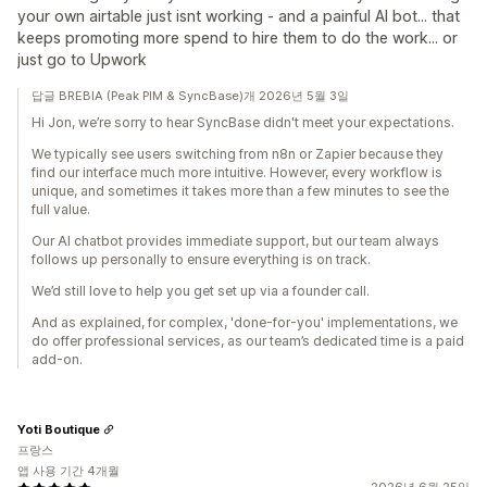
your own airtable just isnt working - and a painful AI bot... that
keeps promoting more spend to hire them to do the work... or
just go to Upwork
답글 BREBIA (Peak PIM & SyncBase)개 2026년 5월 3일
Hi Jon, we’re sorry to hear SyncBase didn't meet your expectations.
We typically see users switching from n8n or Zapier because they
find our interface much more intuitive. However, every workflow is
unique, and sometimes it takes more than a few minutes to see the
full value.
Our AI chatbot provides immediate support, but our team always
follows up personally to ensure everything is on track.
We’d still love to help you get set up via a founder call.
And as explained, for complex, 'done-for-you' implementations, we
do offer professional services, as our team’s dedicated time is a paid
add-on.
Yoti Boutique
프랑스
앱 사용 기간 4개월