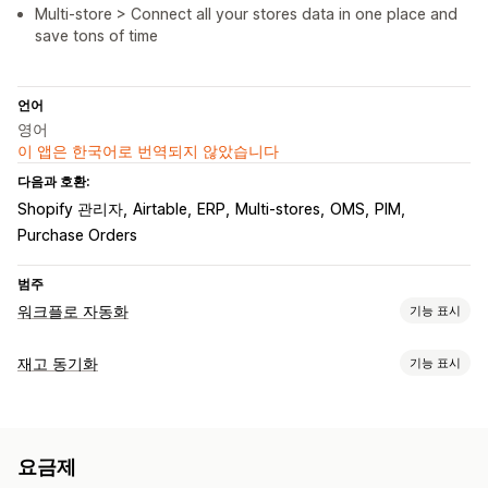
Multi-store > Connect all your stores data in one place and
save tons of time
언어
영어
이 앱은 한국어로 번역되지 않았습니다
다음과 호환:
Shopify 관리자
Airtable
ERP
Multi-stores
OMS
PIM
Purchase Orders
범주
워크플로 자동화
기능 표시
자동화 작업
재고 동기화
기능 표시
고객 세그먼트
고객 태그
재고 수준
주문 처리
주문 태그
동기화 유형
결제 상태
제품 태그
반품 처리 중
제품 보충
시간 기반
주문
가격
제품 세부 정보
이형 상품
SKU
바코드
멀티채널
주문 처리 중
요금제
멀티스토어
자동
수동
대량
실시간
예약됨
맞춤형
맞춤 설정