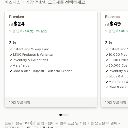
비즈니스에 가장 적합한 요금제를 선택하세요.
알림 및 보고서
API
조건 논리
사용자 지정 트리거
템플릿
데이터 자동 동기화
자동화된 알림
사용자 지정 알림
주문 업데이트
이메일 알림
예약된 작업
사용자 지정 워크플로
멀티스토어
Premium
Business
오류 보고서
과거 보고서
재고 알림
재고 부족 알림
$24
$49
/월
/월
데이터 가져오기 및 내보내기
실적 메트릭
실시간 상태
또는 연 $240 및 17% 할인
또는 연 $490 
자세한 로그
기능
기능
Instant and 2-way sync
Instant and
1,500 Products & Variants
10,000 Prod
Inventory & Collections
3,000 Order
Metafields
20,000 Cus
Chat & email support + Airtable Experts
Inventory & 
Blogs & Arti
Metafields 
Chat & email
10일 무료 체험
10일 무료 체험
모든 비용은 USD(으)로 청구됩니다. 반복 요금 및 사용 기반 요금은 30일마다
청구됩니다.
모든 요금제 옵션 보기