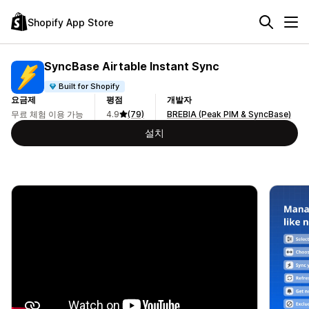
Shopify App Store
SyncBase Airtable Instant Sync
Built for Shopify
요금제
평점
개발자
무료 체험 이용 가능
4.9
(79)
BREBIA (Peak PIM & SyncBase)
설치