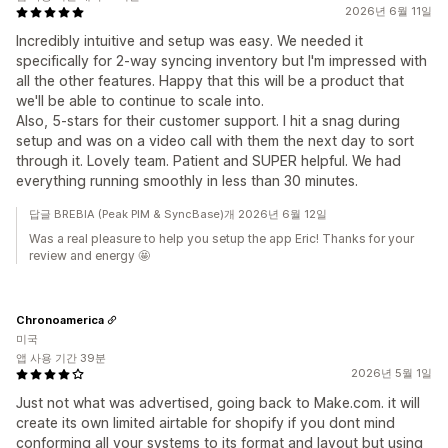
2026년 6월 11일
Incredibly intuitive and setup was easy. We needed it
specifically for 2-way syncing inventory but I'm impressed with
all the other features. Happy that this will be a product that
we'll be able to continue to scale into.
Also, 5-stars for their customer support. I hit a snag during
setup and was on a video call with them the next day to sort
through it. Lovely team. Patient and SUPER helpful. We had
everything running smoothly in less than 30 minutes.
답글 BREBIA (Peak PIM & SyncBase)개 2026년 6월 12일
Was a real pleasure to help you setup the app Eric! Thanks for your
review and energy 🤩
Chronoamerica
미국
앱 사용 기간 39분
2026년 5월 1일
Just not what was advertised, going back to Make.com. it will
create its own limited airtable for shopify if you dont mind
conforming all your systems to its format and layout but using