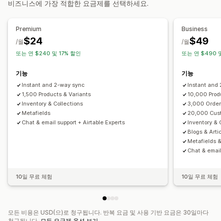
비즈니스에 가장 적합한 요금제를 선택하세요.
알림 및 보고서
API
조건 논리
사용자 지정 트리거
템플릿
데이터 자동 동기화
자동화된 알림
사용자 지정 알림
주문 업데이트
이메일 알림
예약된 작업
사용자 지정 워크플로
멀티스토어
Premium
Business
오류 보고서
과거 보고서
재고 알림
재고 부족 알림
$24
$49
/월
/월
데이터 가져오기 및 내보내기
실적 메트릭
실시간 상태
또는 연 $240 및 17% 할인
또는 연 $490 
자세한 로그
기능
기능
Instant and 2-way sync
Instant and
1,500 Products & Variants
10,000 Prod
Inventory & Collections
3,000 Order
Metafields
20,000 Cus
Chat & email support + Airtable Experts
Inventory & 
Blogs & Arti
Metafields 
Chat & email
10일 무료 체험
10일 무료 체험
모든 비용은 USD(으)로 청구됩니다. 반복 요금 및 사용 기반 요금은 30일마다
청구됩니다.
모든 요금제 옵션 보기