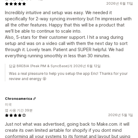
2026년 6월 11일
Incredibly intuitive and setup was easy. We needed it
specifically for 2-way syncing inventory but I'm impressed with
all the other features. Happy that this will be a product that
we'll be able to continue to scale into.
Also, 5-stars for their customer support. I hit a snag during
setup and was on a video call with them the next day to sort
through it. Lovely team. Patient and SUPER helpful. We had
everything running smoothly in less than 30 minutes.
답글 BREBIA (Peak PIM & SyncBase)개 2026년 6월 12일
Was a real pleasure to help you setup the app Eric! Thanks for your
review and energy 🤩
Chronoamerica
미국
앱 사용 기간 39분
2026년 5월 1일
Just not what was advertised, going back to Make.com. it will
create its own limited airtable for shopify if you dont mind
conforming all your systems to its format and layout but using