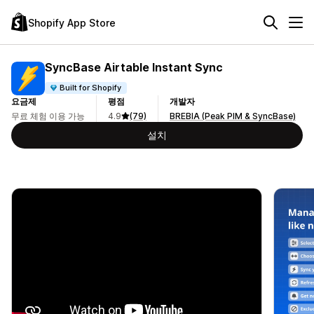
Shopify App Store
SyncBase Airtable Instant Sync
Built for Shopify
요금제
평점
개발자
무료 체험 이용 가능
4.9
(79)
BREBIA (Peak PIM & SyncBase)
설치