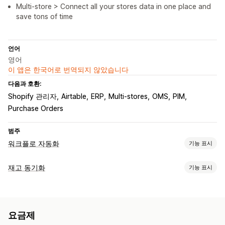
Multi-store > Connect all your stores data in one place and
save tons of time
언어
영어
이 앱은 한국어로 번역되지 않았습니다
다음과 호환:
Shopify 관리자
Airtable
ERP
Multi-stores
OMS
PIM
Purchase Orders
범주
워크플로 자동화
기능 표시
자동화 작업
재고 동기화
기능 표시
고객 세그먼트
고객 태그
재고 수준
주문 처리
주문 태그
동기화 유형
결제 상태
제품 태그
반품 처리 중
제품 보충
시간 기반
주문
가격
제품 세부 정보
이형 상품
SKU
바코드
멀티채널
주문 처리 중
요금제
멀티스토어
자동
수동
대량
실시간
예약됨
맞춤형
맞춤 설정