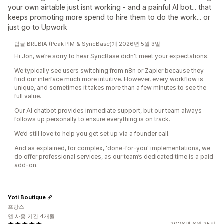
your own airtable just isnt working - and a painful AI bot... that
keeps promoting more spend to hire them to do the work... or
just go to Upwork
답글 BREBIA (Peak PIM & SyncBase)개 2026년 5월 3일
Hi Jon, we’re sorry to hear SyncBase didn't meet your expectations.
We typically see users switching from n8n or Zapier because they
find our interface much more intuitive. However, every workflow is
unique, and sometimes it takes more than a few minutes to see the
full value.
Our AI chatbot provides immediate support, but our team always
follows up personally to ensure everything is on track.
We’d still love to help you get set up via a founder call.
And as explained, for complex, 'done-for-you' implementations, we
do offer professional services, as our team’s dedicated time is a paid
add-on.
Yoti Boutique
프랑스
앱 사용 기간 4개월