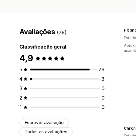
Avaliações
Hit Sn
(79)
Estado
Aprox
Classificação geral
usand
4,9
5
76
4
3
3
0
2
0
1
0
Escrever avaliação
Chron
Todas as avaliações
Estado