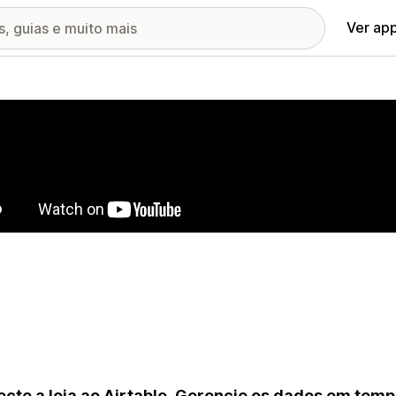
Ver ap
ia de imagens em destaque
cte a loja ao Airtable. Gerencie os dados em tempo