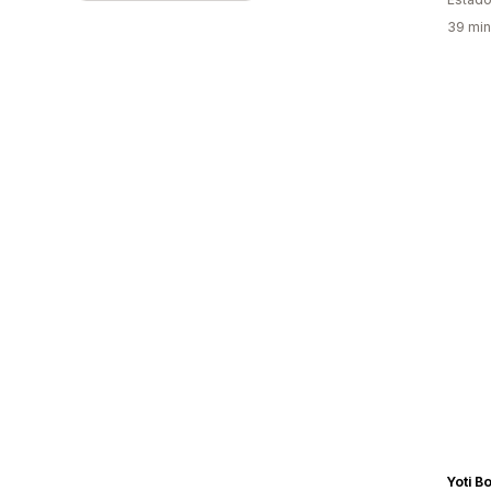
39 min
Yoti B