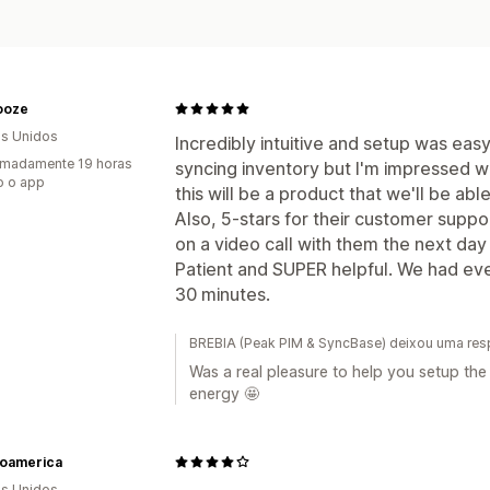
ooze
s Unidos
Incredibly intuitive and setup was eas
imadamente 19 horas
syncing inventory but I'm impressed wi
o o app
this will be a product that we'll be abl
Also, 5-stars for their customer suppor
on a video call with them the next day 
Patient and SUPER helpful. We had eve
30 minutes.
BREBIA (Peak PIM & SyncBase) deixou uma res
Was a real pleasure to help you setup the
energy 🤩
oamerica
s Unidos