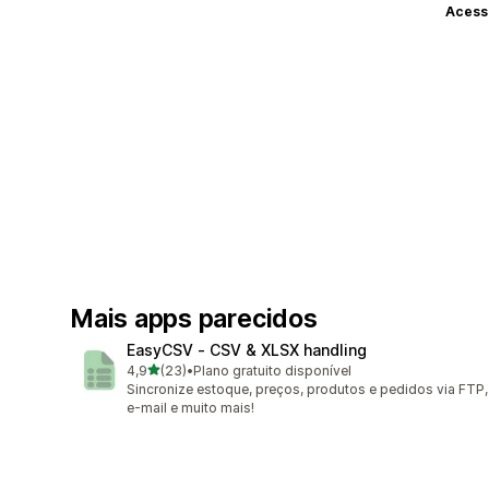
Acess
Mais apps parecidos
EasyCSV ‑ CSV & XLSX handling
de 5 estrelas
4,9
(23)
•
Plano gratuito disponível
23 avaliações ao todo
Sincronize estoque, preços, produtos e pedidos via FTP,
e-mail e muito mais!