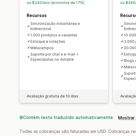
ou $240/ano (economia de 17%)
ou $490
Recursos
Recurs
Sincronização instantânea e
Sincro
bidirecional
bidirec
1.500 produtos e variantes
10.000
Estoque e coleções
3.000
Metacampos
20.000
Suporte por chat e e-mail +
Estoqu
Especialistas no Airtable
Blogs 
Metaca
Suport
Especi
Avaliação gratuita de 10 dias
Avaliaçã
Contém texto traduzido automaticamente
Mostrar 
Todas as cobranças são faturadas em USD. Cobranças reco