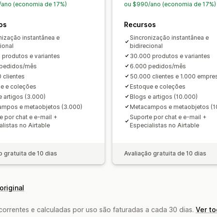
Status em tempo real
Registros deta
/ano (economia de 17%)
ou $990/ano (economia de 17%)
os
Recursos
nização instantânea e
Sincronização instantânea e
ional
bidirecional
 produtos e variantes
30.000 produtos e variantes
 pedidos/mês
6.000 pedidos/mês
 clientes
50.000 clientes e 1.000 empre
e e coleções
Estoque e coleções
e artigos (3.000)
Blogs e artigos (10.000)
mpos e metaobjetos (3.000)
Metacampos e metaobjetos (1
e por chat e e-mail +
Suporte por chat e e-mail +
alistas no Airtable
Especialistas no Airtable
o gratuita de 10 dias
Avaliação gratuita de 10 dias
original
rrentes e calculadas por uso são faturadas a cada 30 dias.
Ver t