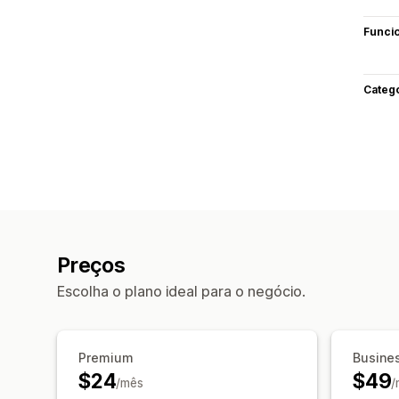
Funci
Categ
Preços
Escolha o plano ideal para o negócio.
Premium
Busine
$24
$49
/mês
/