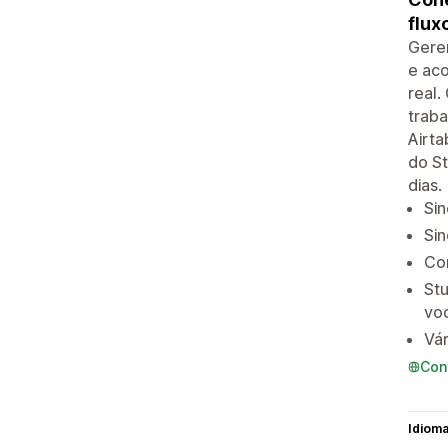
flux
Geren
e ac
real.
trab
Airta
do St
dias.
Sin
Sin
Con
Stu
vo
Vár
Con
Idiom