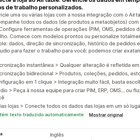
os de trabalho personalizados.
cie uma ou várias lojas com a nossa integração com o Airtab
ompanhe todos os dados (de produtos a metaobjetos) com s
 Configure ferramentas de operações (PIM, OMS, pedidos de
alho. Comece com modelos prontos ou personalize totalmen
ble: dados, direção de sincronização, histórico de pedidos e
udio para fazer o trabalho para você: podemos criar exat
cronização instantânea > Qualquer alteração é refletida em
cronização bidirecional > Produtos, coleções, pedidos, es
figuração em 1 clique > Integração muito fácil, basta esco
dio > Peça à nossa equipe para criar PIM, ERP, OMS... ou fl
cê
ias lojas > Conecte todos os dados das lojas em um só lu
tém texto traduzido automaticamente
Mostrar original
as
inglês