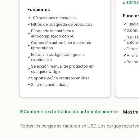
o $399.9
Funciones
Funcio
100 sesiones mensuales
Funcio
Filtros de búsqueda de productos
2.000 
Búsqueda instantánea y
autocompletado con IA
"Quizá
antón
Corrección automática de errores
tipográficos
Filtro
Editor sin código: configura la
Anális
experiencia
Por ho
Selección manual de productos en
cualquier widget
Soporte 24/7 y recursos en línea
Sincronización diaria
Contiene texto traducido automáticamente
Mostrar
Todos los cargos se facturan en USD. Los cargos recurren