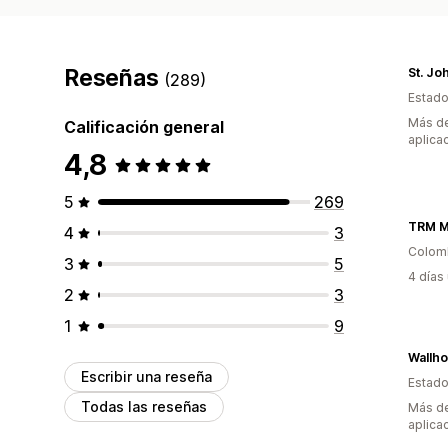
Reseñas
St. Jo
(289)
Estado
Más de
Calificación general
aplica
4,8
5
269
TRM M
4
3
Colom
3
5
4 días
2
3
1
9
Wallh
Escribir una reseña
Estado
Todas las reseñas
Más de
aplica