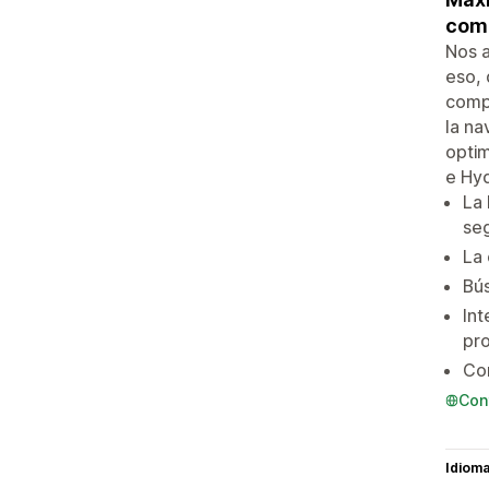
come
Nos a
eso, 
compr
la na
optim
e Hyd
La 
seg
La 
Bús
Int
pro
Con
Con
Idiom