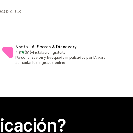
94024, US
Nosto | AI Search & Discovery
de 5 estrellas
4.8
(51)
•
Instalación gratuita
51 reseñas en total
Personalización y búsqueda impulsadas por IA para
aumentar los ingresos online
icación?