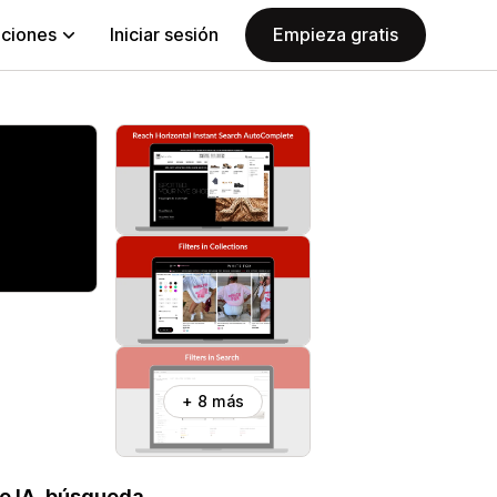
aciones
Iniciar sesión
Empieza gratis
+ 8 más
de IA, búsqueda,