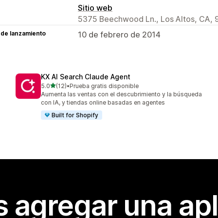
Sitio web
5375 Beechwood Ln., Los Altos, CA, 
 de lanzamiento
10 de febrero de 2014
KX AI Search Claude Agent
de 5 estrellas
5.0
(12)
•
Prueba gratis disponible
12 reseñas en total
Aumenta las ventas con el descubrimiento y la búsqueda
con IA, y tiendas online basadas en agentes
Built for Shopify
s agregar una apl