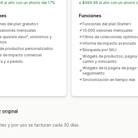
6 al año con un ahorro del 17%
o $999.96 al año con un ahorro 
Informes y estadísticas en tiempo rea
nes
Información útil de comportamiento
Funciones
nes del plan gratuito+
Funciones del plan Starter+
sesiones mensuales
10.000 sesiones mensuales
s quisiste decir", sinónimos y
Filtros de colecciones optimi
imos
Informe de impacto avanzado
s de productos personalizados
Búsqueda por SKU
is de impacto comercial
Widgets de productos, página d
ra y a pedido
carrito y minicarrito
Widgets de la página de pago 
seguimiento
Sincronización en tiempo real
 original
tes y por uso se facturan cada 30 días.