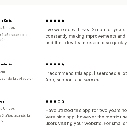
hn Knits
s Unidos
I've worked with Fast Simon for years a
 1 año usando la
constantly making improvements and 
ción
and their dev team respond so quickly 
edellin
bia
I recommend this app, I searched a lot 
 usando la aplicación
App, support and service.
ogs
s Unidos
Have utilized this app for two years now
 2 años usando la
Very nice app, however the metric used
ción
users visiting your website. For small