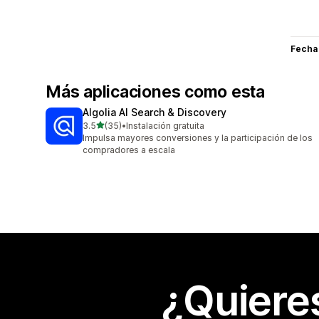
Fecha
Más aplicaciones como esta
Algolia AI Search & Discovery
de 5 estrellas
3.5
(35)
•
Instalación gratuita
35 reseñas en total
Impulsa mayores conversiones y la participación de los
compradores a escala
¿Quiere