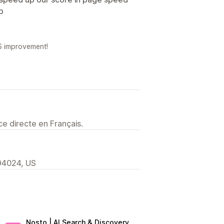
p
S improvement!
e directe en Français.
94024, US
Nosto | AI Search & Discovery