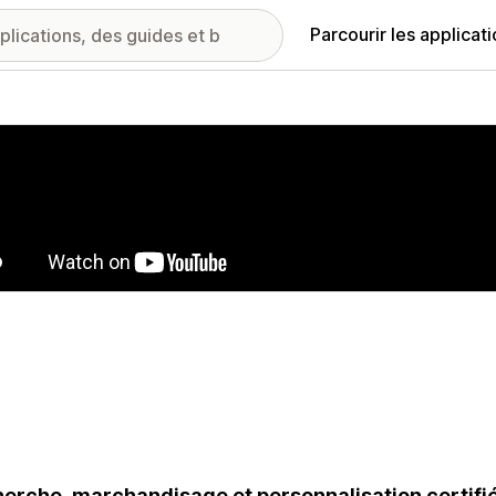
Parcourir les applicat
ie d’images vedette
erche, marchandisage et personnalisation certifiés