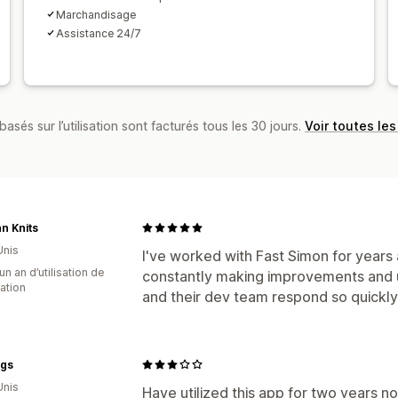
Marchandisage
Assistance 24/7
basés sur l’utilisation sont facturés tous les 30 jours.
Voir toutes les
hn Knits
Unis
I've worked with Fast Simon for years a
un an d’utilisation de
constantly making improvements and 
cation
and their dev team respond so quickly 
ogs
Unis
Have utilized this app for two years now