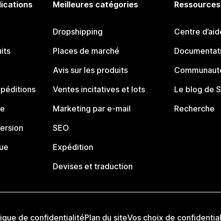
lications
Meilleures catégories
Ressources
Dropshipping
Centre d’aid
its
Places de marché
Documentati
Avis sur les produits
Communauté
péditions
Ventes incitatives et lots
Le blog de 
ue
Marketing par e-mail
Recherche
ersion
SEO
que
Expédition
Devises et traduction
tique de confidentialité
Plan du site
Vos choix de confidential