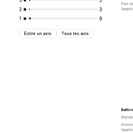
Plus de
2
3
l’appli
1
9
Écrire un avis
Tous les avis
Bathr
Irlande
Environ
l’appli