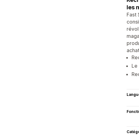
les
Fast
cons
révol
magas
produ
achat
Rec
Le 
Rec
Langu
Fonct
Catég