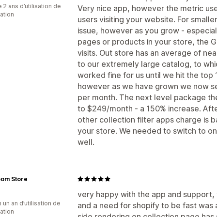
 2 ans d’utilisation de
Very nice app, however the metric used
cation
users visiting your website. For small
issue, however as you grow - especial
pages or products in your store, the Go
visits. Out store has an average of ne
to our extremely large catalog, to wh
worked fine for us until we hit the top
however as we have grown we now see
per month. The next level package th
to $249/month - a 150% increase. Afte
other collection filter apps charge is
your store. We needed to switch to on
well.
oom Store
very happy with the app and support,
 un an d’utilisation de
and a need for shopify to be fast was 
cation
side rendering on collection page has