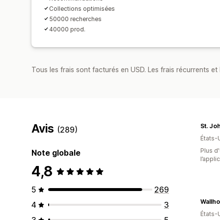
Collections optimisées
50000 recherches
40000 prod.
Tous les frais sont facturés en USD. Les frais récurrents et 
Avis
St. Jo
(289)
États-
Plus d'
Note globale
l’appli
4,8
5
269
Wallh
4
3
États-
3
5