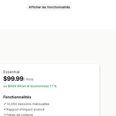
Afficher les fonctionnalités
ntanée
Recherche par IA
filtre
Recherche personnalisée
nalisées
HTML personnalisé
tats
ser
Devises multiples
Multilingue
SS personnalisées
sés
ersion
Optimisation des suggestions
Essential
es conversions
$99.99
/ mois
sation des filtres
ou $999.96/an et économisez 17 %
Informations sur les comportements
Fonctionnalités
10,000 sessions mensuelles
Rapport d'impact avancé
Filtres de collecte