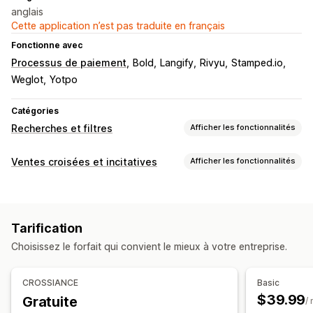
anglais
Cette application n’est pas traduite en français
Fonctionne avec
Processus de paiement
Bold
Langify
Rivyu
Stamped.io
Weglot
Yotpo
Catégories
Recherches et filtres
Afficher les fonctionnalités
Fonctionnalités de recherche
Ventes croisées et incitatives
Afficher les fonctionnalités
Recherche d’image
Recherche instantanée
Personnalisation
Recherche par IA
Recommandations de produits
Paiement vente incitative
CSS personnalisées
Multi-filtre
Recherche personnalisée
Barre de recherche
Tarification
HTML personnalisé
Exclure les résultats
Choisissez le forfait qui convient le mieux à votre entreprise.
Éditeur avec fonction de glisser-déposer
Personnalisation de l’affichage
Devises multiples
Multilingue
Règles personnalisées
Optimisation pour le format mobile
CSS personnalisées
CROSSIANCE
Basic
Analyses de données
Style personnalisé
Filtres personnalisés
$39.99
Gratuite
/
Test A/B
Taux de clics
Taux de conversion