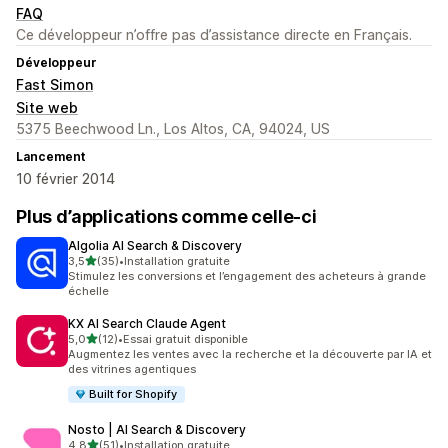
FAQ
Ce développeur n’offre pas d’assistance directe en Français.
Développeur
Fast Simon
Site web
5375 Beechwood Ln., Los Altos, CA, 94024, US
Lancement
10 février 2014
Plus d’applications comme celle-ci
Algolia AI Search & Discovery
étoile(s) sur 5
3,5
(35)
•
Installation gratuite
35 avis au total
Stimulez les conversions et l’engagement des acheteurs à grande
échelle
KX AI Search Claude Agent
étoile(s) sur 5
5,0
(12)
•
Essai gratuit disponible
12 avis au total
Augmentez les ventes avec la recherche et la découverte par IA et
des vitrines agentiques
Built for Shopify
Nosto | AI Search & Discovery
étoile(s) sur 5
4,8
(51)
•
Installation gratuite