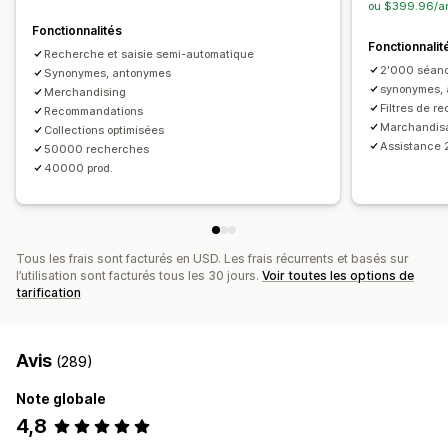
Page de résultats de la recherche
ou $399.96/an
Performance des recommandations
Fonctionnalités
Analyses de données
Fonctionnalit
Optimisation des suggestions
Entonnoir des performances
Recherche et saisie semi-automatique
Connaissances issues de l’IA
Suivi des conversions
2'000 séan
Synonymes, antonymes
Tableaux de bord personnalisés
Utilisation des filtres
synonymes, 
Merchandising
Filtres de r
Recommandations
Analyses de données en temps réel
Marchandis
Collections optimisées
Informations sur les comportements
Assistance 
50000 recherches
Requêtes de recherche
40000 prod.
Tous les frais sont facturés en USD. Les frais récurrents et basés sur
l’utilisation sont facturés tous les 30 jours.
Voir toutes les options de
tarification
Avis
(289)
Note globale
4,8