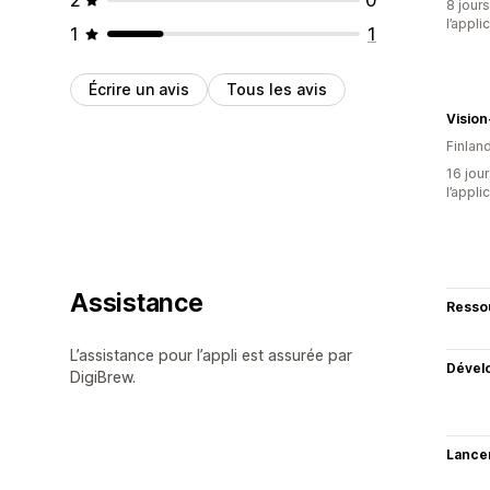
8 jours
l’appli
1
1
Écrire un avis
Tous les avis
Visio
Finlan
16 jour
l’appli
Assistance
Resso
L’assistance pour l’appli est assurée par
Dével
DigiBrew.
Lance