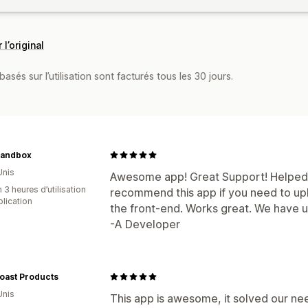
 l’original
asés sur l’utilisation sont facturés tous les 30 jours.
andbox
Unis
Awesome app! Great Support! Helped us
 3 heures d’utilisation
recommend this app if you need to up
plication
the front-end. Works great. We have us
-A Developer
oast Products
Unis
This app is awesome, it solved our ne