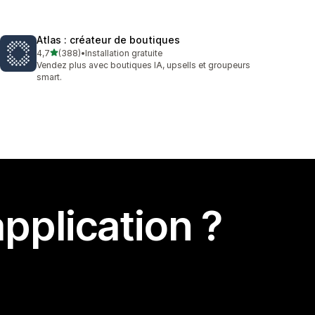
Atlas : créateur de boutiques
étoile(s) sur 5
4,7
(388)
•
Installation gratuite
388 avis au total
Vendez plus avec boutiques IA, upsells et groupeurs
smart.
pplication ?