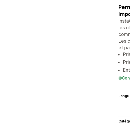
Perm
Impo
Insta
les c
comma
Les c
et pa
Pri
Pri
Ent
Con
Langu
Catég