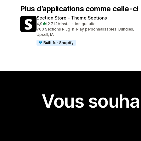
Plus d’applications comme celle-ci
Section Store ‑ Theme Sections
étoile(s) sur 5
4,9
(2 712)
•
Installation gratuite
2712 avis au total
700 Sections Plug-n-Play personnalisables. Bundles,
Upsell, IA
Built for Shopify
Vous souhai