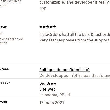
 d’utilisation de
customizable. The developer is really 
cation
app.
n-b2b
de
InstaOrders had all the bulk & fast ord
s d’utilisation de
Very fast responses from the support.
cation
urces
Politique de confidentialité
Ce développeur n’offre pas d’assistanc
oppeur
DigiBrew
Site web
Jalandhar, PB, IN
ment
17 mars 2021