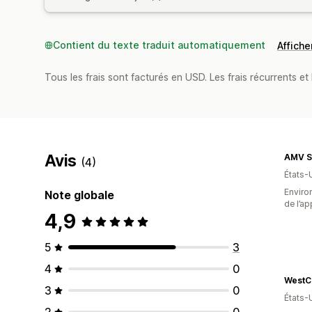
Contient du texte traduit automatiquement
Afficher
Tous les frais sont facturés en USD. Les frais récurrents et b
Avis
AMV S
(4)
États-
Environ
Note globale
de l’ap
4,9
5
3
4
0
WestC
3
0
États-
2
0