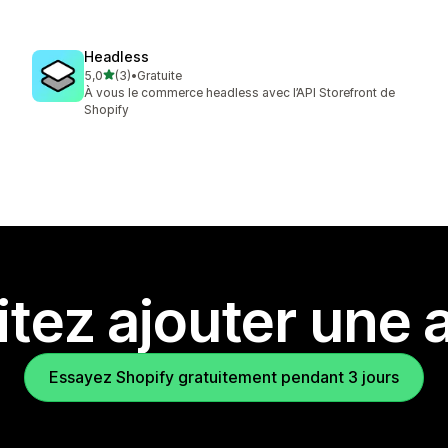
Headless
étoile(s) sur 5
5,0
(3)
•
Gratuite
3 avis au total
À vous le commerce headless avec l’API Storefront de
Shopify
tez ajouter une a
Essayez Shopify gratuitement pendant 3 jours