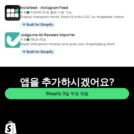
Instafeed ‑ Instagram Feed
별 5개 중
4.9
(1,929)
•
무료 플랜 사용 가능
총 리뷰 1929개
Display Instagram feeds, Reels & Insta UGC as shoppable videos
Built for Shopify
Judge.me Ali Reviews Importer
별 5개 중
4.9
(183)
•
무료
총 리뷰 183개
Import AliExpress reviews and grow your dropshipping store
Built for Shopify
앱을 추가하시겠어요?
Shopify 3일 무료 체험