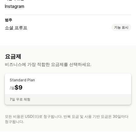
Instagram
범주
소셜 프루프
기능 표시
콘텐츠 유형
사진
동영상
릴스
해시태그
리뷰
요금제
표시 옵션
비즈니스에 가장 적합한 요금제를 선택하세요.
고유한 방문자 수
제품 보기
최근 방문자
판매 수
좋아요를 받은 제품
쇼핑 가능한 피드
사용자 지정 레이아웃
Standard Plan
소셜 링크
$9
/월
분석
7일 무료 체험
참여 추적
전환 추적
모든 비용은 USD(으)로 청구됩니다. 반복 요금 및 사용 기반 요금은 30일마다
청구됩니다.