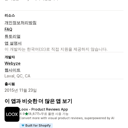
리소스
개인정보처리방침
FAQ
튜토리얼
앱 설명서
이 개발자는 한국어(으)로 직접 지원을 제공하지 않습니다.
개발자
Webyze
웹사이트
Laval, QC, CA
출시됨
2015년 11월 23일
이 앱과 비슷한 더 많은 앱 보기
Loox ‑ Product Reviews App
별 5개 중
4.9
(8,877)
•
무료 플랜 사용 가능
총 리뷰 8877개
Convert more with visual product reviews, superpowered by AI
Built for Shopify