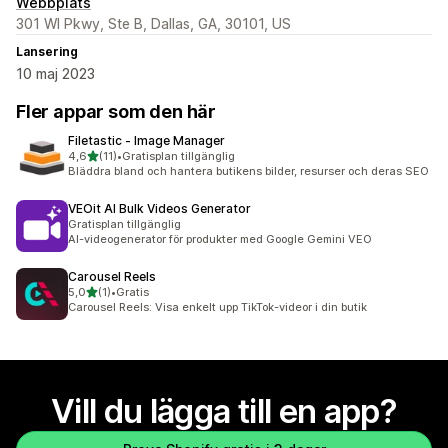
Webbplats
301 WI Pkwy, Ste B, Dallas, GA, 30101, US
Lansering
10 maj 2023
Fler appar som den här
Filetastic ‑ Image Manager
av 5 stjärnor
4,6
(11)
•
Gratisplan tillgänglig
11 recensioner totalt
Bläddra bland och hantera butikens bilder, resurser och deras SEO
VEOit AI Bulk Videos Generator
Gratisplan tillgänglig
AI-videogenerator för produkter med Google Gemini VEO
Carousel Reels
av 5 stjärnor
5,0
(1)
•
Gratis
1 recensioner totalt
Carousel Reels: Visa enkelt upp TikTok-videor i din butik
Vill du lägga till en app?