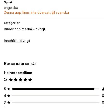
Språk
engelska
Denna app finns inte översatt till svenska
Kategorier
Bilder och media – övrigt
Innehåll – övrigt
Recensioner
(4)
Helhetsomdöme
5
5
4
4
0
3
0