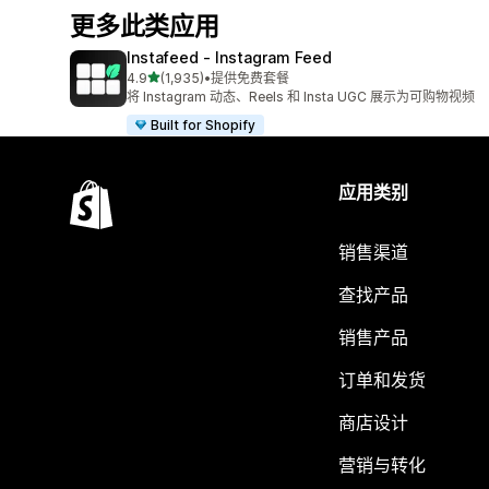
更多此类应用
Instafeed ‑ Instagram Feed
星（满分 5 星）
4.9
(1,935)
•
提供免费套餐
总共 1935 条评论
将 Instagram 动态、Reels 和 Insta UGC 展示为可购物视频
Built for Shopify
应用类别
销售渠道
查找产品
销售产品
订单和发货
商店设计
营销与转化