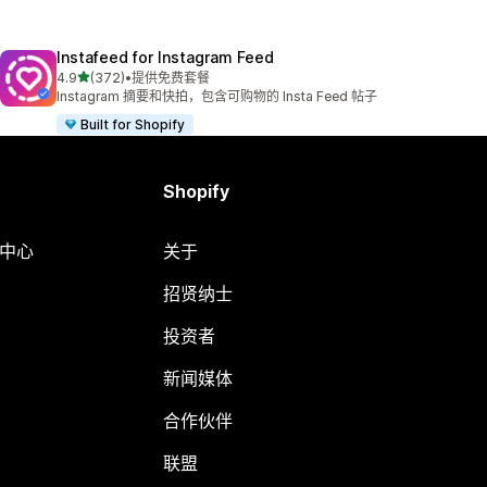
Instafeed for Instagram Feed
星（满分 5 星）
4.9
(372)
•
提供免费套餐
总共 372 条评论
Instagram 摘要和快拍，包含可购物的 Insta Feed 帖子
Built for Shopify
Shopify
助中心
关于
招贤纳士
投资者
新闻媒体
合作伙伴
联盟