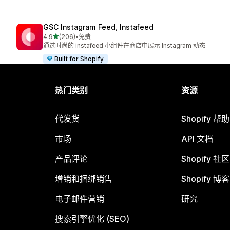
GSC Instagram Feed, Instafeed
星（满分 5 星）
4.9
(206)
•
免费
总共 206 条评论
通过时尚的 instafeed 小组件在商店中展示 Instagram 动态
Built for Shopify
热门类别
资源
代发货
Shopify 帮
市场
API 文档
产品评论
Shopify 社区
增销和捆绑销售
Shopify 博客
电子邮件营销
研究
搜索引擎优化 (SEO)