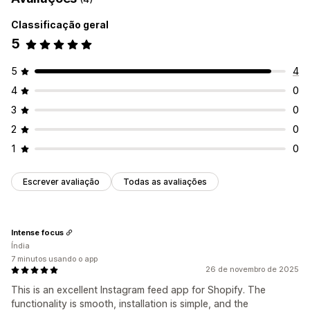
Estilos personalizados
CSS personalizado
Classificação geral
Responsividade para dispositivos móveis
5
5
4
4
0
3
0
2
0
1
0
Escrever avaliação
Todas as avaliações
Intense focus
Índia
7 minutos usando o app
26 de novembro de 2025
This is an excellent Instagram feed app for Shopify. The
functionality is smooth, installation is simple, and the