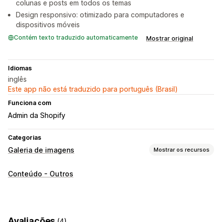
colunas e posts em todos os temas
Design responsivo: otimizado para computadores e
dispositivos móveis
Contém texto traduzido automaticamente
Mostrar original
Idiomas
inglês
Este app não está traduzido para português (Brasil)
Funciona com
Admin da Shopify
Categorias
Galeria de imagens
Mostrar os recursos
Tipos de galeria
Conteúdo - Outros
Carrossel
Comprar os itens que compõem o look
Lightbox
Grade
Barra deslizante
Vídeo
Personalização
Avaliações
(4)