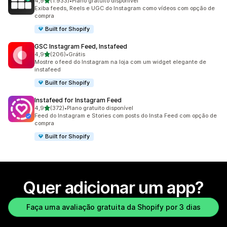
de 5 estrelas
4,9
(1.933)
•
Plano gratuito disponível
1933 avaliações ao todo
Exiba feeds, Reels e UGC do Instagram como vídeos com opção de
compra
Built for Shopify
GSC Instagram Feed, Instafeed
de 5 estrelas
4,9
(206)
•
Grátis
206 avaliações ao todo
Mostre o feed do Instagram na loja com um widget elegante de
instafeed
Built for Shopify
Instafeed for Instagram Feed
de 5 estrelas
4,9
(372)
•
Plano gratuito disponível
372 avaliações ao todo
Feed do Instagram e Stories com posts do Insta Feed com opção de
compra
Built for Shopify
Quer adicionar um app?
Faça uma avaliação gratuita da Shopify por 3 dias