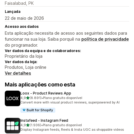
Faisalabad, PK
Lançada
22 de maio de 2026
Acesso aos dados
Esta aplicação necessita de acesso aos seguintes dados para
funcionar na sua loja. Saiba porquê na
política de privacidade
do programador.
Ver dados da equipa e de colaboradores:
Proprietário da loja
Ver dados da loja:
Produtos, Loja online
Ver detalhes
Mais aplicações como esta
Loox ‑ Product Reviews App
de 5 estrelas
4,9
(8.891)
•
Plano gratuito disponível
8891 total de avaliações
Convert more with visual product reviews, superpowered by AI
Built for Shopify
Instafeed ‑ Instagram Feed
de 5 estrelas
4,9
(1.936)
•
Plano gratuito disponível
1936 total de avaliações
Display Instagram feeds, Reels & Insta UGC as shoppable videos