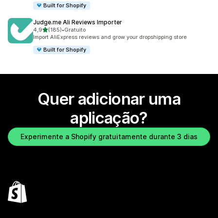
Built for Shopify
Judge.me Ali Reviews Importer
de 5 estrelas
4,9
(185)
•
Gratuito
185 total de avaliações
Import AliExpress reviews and grow your dropshipping store
Built for Shopify
Quer adicionar uma
aplicação?
Experimente a Shopify gratuitamente durante 3 dias