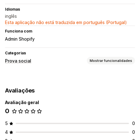
Idiomas
inglês
Esta aplicação não está traduzida em português (Portugal)
Funciona com
Admin Shopify
Categorias
Prova social
Mostrar funcionalidades
Tipos de conteúdo
Fotos
Vídeos
Reels
Hashtags
Avaliações
Opções de apresentação
Avaliação geral
Esquemas personalizados
Ligações sociais
0
5
0
4
0