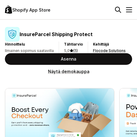
Shopify App Store
InsureParcel Shipping Protect
Hinnoittelu
Tähtiarvio
Kehittäjä
Ilmainen sopimus saatavilla
5,0
(1)
Flocode Solutions
Asenna
Näytä demokauppa