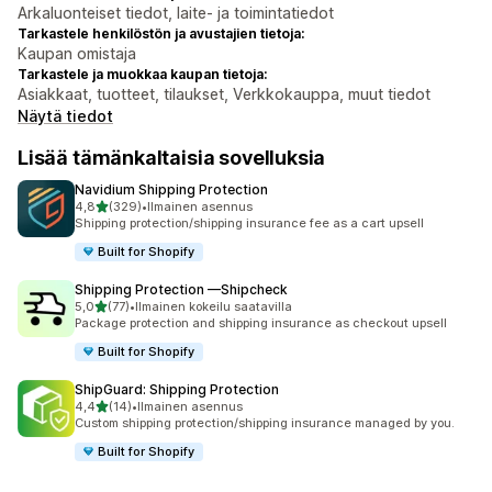
Arkaluonteiset tiedot, laite- ja toimintatiedot
Tarkastele henkilöstön ja avustajien tietoja:
Kaupan omistaja
Tarkastele ja muokkaa kaupan tietoja:
Asiakkaat, tuotteet, tilaukset, Verkkokauppa, muut tiedot
Näytä tiedot
Lisää tämänkaltaisia sovelluksia
Navidium Shipping Protection
/ 5 tähteä
4,8
(329)
•
Ilmainen asennus
329 arvostelua yhteensä
Shipping protection/shipping insurance fee as a cart upsell
Built for Shopify
Shipping Protection —Shipcheck
/ 5 tähteä
5,0
(77)
•
Ilmainen kokeilu saatavilla
77 arvostelua yhteensä
Package protection and shipping insurance as checkout upsell
Built for Shopify
ShipGuard: Shipping Protection
/ 5 tähteä
4,4
(14)
•
Ilmainen asennus
14 arvostelua yhteensä
Custom shipping protection/shipping insurance managed by you.
Built for Shopify