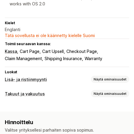
works with OS 2.0
Kielet
Englanti
Tätä sovellusta ei ole käännetty kielelle Suomi
Toimii seuraavan kanssa:
Kassa
Cart Page
Cart Upsell
Checkout Page
Claim Management
Shipping Insurance
Warranty
Luokat
Lisä- ja ristiinmyynti
Näytä ominaisuudet
Mukautukset
Takuut ja vakuutus
Näytä ominaisuudet
Ostoskorilisämyynti
Kassavaihelisämyynti
Vakuutustyyppi
Tuotesivulisämyynti
Kiitos-sivun lisämyynti
Lähetys/toimitus
Varastetut paketit
Kadonneet paketit
Yhden klikkauksen lisäosat (add-ons)
Veto-ostoskori
Hinnoittelu
Vahingoittuneet paketit
Laajennettu takuu
Kiinteät hinnat
Mukautettu CSS-koodi
Monta valuuttaa
Valitse yrityksellesi parhaiten sopiva sopimus.
Dynaaminen hinnoittelu
Prosenttihinnoittelu
Mukautetut säännöt