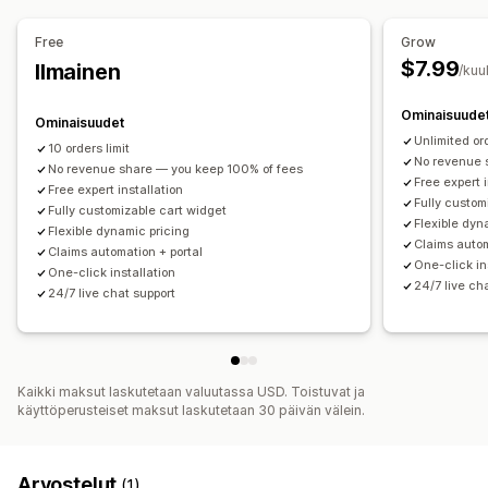
Opt-in-kokemus
Tarjoukset ja suositukset
Free
Grow
Automaattinen opt-in
Ostoskorisivu
Kassa
Takuut
Toimitussuoja
Lahjan paketointi
$7.99
Ilmainen
/kuu
Mukautettu pienohjelma
Mukautettu brändäys
Tuotteen lisäosat (add-ons)
Mukautettu lisämyynti
Ominaisuude
Ominaisuudet
Analytiikka
Unlimited or
10 orders limit
Reklamaatioiden hallinta
Konversioasteet
Suositusten tehokkuus
No revenue 
No revenue share — you keep 100% of fees
Automaattinen käsittely
Reklamaatioportaali
Free expert i
Optimointiehdotukset
Suppilon tehokkuus
Free expert installation
Fully custom
Mukautetut käytännöt
Fully customizable cart widget
Reklamaatioiden dashboard
Flexible dyn
Flexible dynamic pricing
Sähköposti-ilmoitukset
Claims autom
Claims automation + portal
One-click in
One-click installation
24/7 live ch
24/7 live chat support
Kaikki maksut laskutetaan valuutassa USD. Toistuvat ja
käyttöperusteiset maksut laskutetaan 30 päivän välein.
Arvostelut
(1)