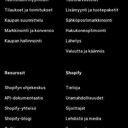
Tilaukset ja toimitukset
Lisämyynti ja tuotepaketit
Kaupan suunnittelu
Sähköpostimarkkinointi
Markkinointi ja konversio
Hakukoneoptimointi
Kaupan hallinnointi
Lähetys
Valuutta ja käännös
Resurssit
Shopify
Shopifyn ohjekeskus
Tietoja
API-dokumentaatio
Uramahdollisuudet
Shopify-yhteisö
Sijoittajat
Shopify-blogi
Lehdistö ja media