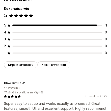
Kokonaisarvio
5
5
1
4
0
3
0
2
0
1
0
Kirjoita arvostelu
Kaikki arvostelut
Olive Gift Co
Yhdysvallat
17 päivää sovelluksen käyttöä
5. joulukuu 2025
Super easy to set up and works exactly as promised. Great
features, smooth UI, and excellent support. Highly recommend!