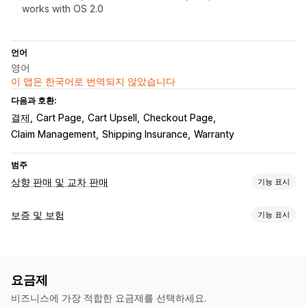
works with OS 2.0
언어
영어
이 앱은 한국어로 번역되지 않았습니다
다음과 호환:
결제
Cart Page
Cart Upsell
Checkout Page
Claim Management
Shipping Insurance
Warranty
범주
상향 판매 및 교차 판매
기능 표시
맞춤 설정
보증 및 보험
기능 표시
카트 상향 판매
결제 상향 판매
제품 페이지 상향 판매
적용 범위 유형
감사합니다 페이지 상향 판매
원클릭 추가 기능
카트 서랍
배송
도난 패키지
분실 패키지
손상된 패키지
확장 보증
사용자 지정 CSS
여러 통화
사용자 지정 규칙
요금제
고정 가격
동적 가격
백분율 가격
제안 및 권장 사항
비즈니스에 가장 적합한 요금제를 선택하세요.