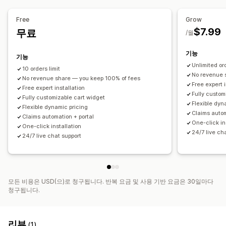
옵트인 경험
보증 기간
배송 보호
선물 포장
제품 추가 옵션
자동 옵트인
카트 페이지
결제
사용자 지정 위젯
Free
Grow
분석
사용자 지정 브랜딩
사용자 지정 상향 판매
$7.99
무료
/월
전환율
추천 실적
최적화 제안
퍼널 추적
청구 관리
기능
기능
자동 취급
청구 포털
사용자 지정 정책
청구 대시보드
Unlimited or
10 orders limit
이메일 알림
No revenue 
No revenue share — you keep 100% of fees
Free expert i
Free expert installation
Fully custom
Fully customizable cart widget
Flexible dyn
Flexible dynamic pricing
Claims autom
Claims automation + portal
One-click in
One-click installation
24/7 live ch
24/7 live chat support
모든 비용은 USD(으)로 청구됩니다. 반복 요금 및 사용 기반 요금은 30일마다
청구됩니다.
리뷰
(1)