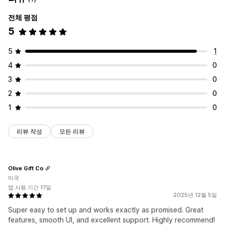
전체 평점
5
5
1
4
0
3
0
2
0
1
0
리뷰 작성
모든 리뷰
Olive Gift Co
미국
앱 사용 기간 17일
2025년 12월 5일
Super easy to set up and works exactly as promised. Great
features, smooth UI, and excellent support. Highly recommend!