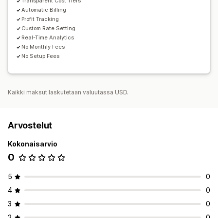
Transparent Cost Tiers
Automatic Billing
Profit Tracking
Custom Rate Setting
Real-Time Analytics
No Monthly Fees
No Setup Fees
Kaikki maksut laskutetaan valuutassa USD.
Arvostelut
Kokonaisarvio
0
5
0
4
0
3
0
2
0