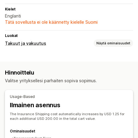
Kielet
Englanti
Tätä sovellusta ei ole käännetty kielelle Suomi
Luokat
Takuut ja vakuutus
Näytä ominaisuudet
Vakuutustyyppi
Lähetys/toimitus
Varastetut paketit
Kadonneet paketit
Hinnoittelu
Vahingoittuneet paketit
Valitse yrityksellesi parhaiten sopiva sopimus.
Opt-in-kokemus
Ostoskorisivu
Mukautettu pienohjelma
Usage-Based
Ilmainen asennus
Reklamaatioiden hallinta
Pyyntölomake
Reklamaatioiden dashboard
The Insurance Shipping cost automatically increases by USD 1.25 for
each additional USD 200.00 in the total cart value.
Ominaisuudet