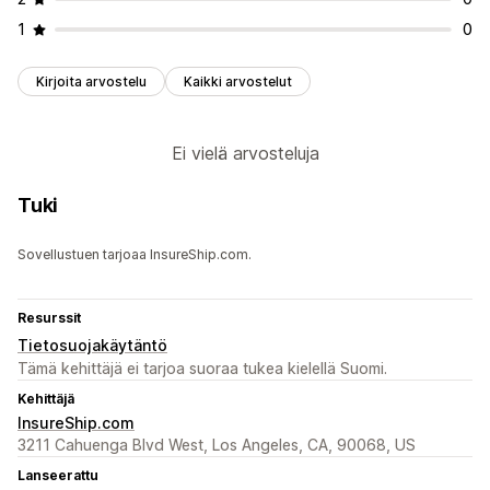
1
0
Kirjoita arvostelu
Kaikki arvostelut
Ei vielä arvosteluja
Tuki
Sovellustuen tarjoaa InsureShip.com.
Resurssit
Tietosuojakäytäntö
Tämä kehittäjä ei tarjoa suoraa tukea kielellä Suomi.
Kehittäjä
InsureShip.com
3211 Cahuenga Blvd West, Los Angeles, CA, 90068, US
Lanseerattu