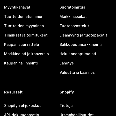
Myyntikanavat
Suoratoimitus
Tuotteiden etsiminen
Markkinapaikat
Tuotteiden myyminen
Tuotearvostelut
Tilaukset ja toimitukset
Lisämyynti ja tuotepaketit
Kaupan suunnittelu
Sähköpostimarkkinointi
Markkinointi ja konversio
Hakukoneoptimointi
Kaupan hallinnointi
Lähetys
Valuutta ja käännös
Resurssit
Shopify
Shopifyn ohjekeskus
Tietoja
API-dokumentaatio
Uramahdollisuudet