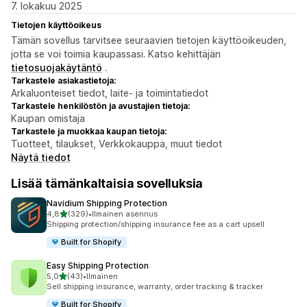
7. lokakuu 2025
Tietojen käyttöoikeus
Tämän sovellus tarvitsee seuraavien tietojen käyttöoikeuden,
jotta se voi toimia kaupassasi. Katso kehittäjän
tietosuojakäytäntö
.
Tarkastele asiakastietoja:
Arkaluonteiset tiedot, laite- ja toimintatiedot
Tarkastele henkilöstön ja avustajien tietoja:
Kaupan omistaja
Tarkastele ja muokkaa kaupan tietoja:
Tuotteet, tilaukset, Verkkokauppa, muut tiedot
Näytä tiedot
Lisää tämänkaltaisia sovelluksia
Navidium Shipping Protection
/ 5 tähteä
4,8
(329)
•
Ilmainen asennus
329 arvostelua yhteensä
Shipping protection/shipping insurance fee as a cart upsell
Built for Shopify
Easy Shipping Protection
/ 5 tähteä
5,0
(43)
•
Ilmainen
43 arvostelua yhteensä
Sell shipping insurance, warranty, order tracking & tracker
Built for Shopify