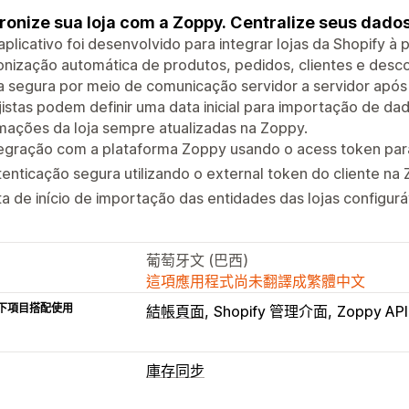
ronize sua loja com a Zoppy. Centralize seus dado
aplicativo foi desenvolvido para integrar lojas da Shopify à
onização automática de produtos, pedidos, clientes e desc
 segura por meio de comunicação servidor a servidor após
jistas podem definir uma data inicial para importação de da
mações da loja sempre atualizadas na Zoppy.
egração com a plataforma Zoppy usando o acess token para
enticação segura utilizando o external token do cliente na
a de início de importação das entidades das lojas configurá
葡萄牙文 (巴西)
這項應用程式尚未翻譯成繁體中文
下項目搭配使用
結帳頁面
Shopify 管理介面
Zoppy API
庫存同步