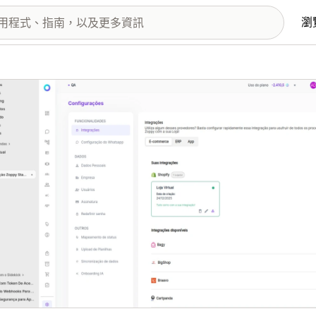
瀏
圖片圖庫