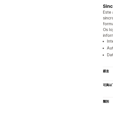
Sinc
Este 
sincr
forma
Os lo
infor
Int
Aut
Dat
語言
可與以
類別