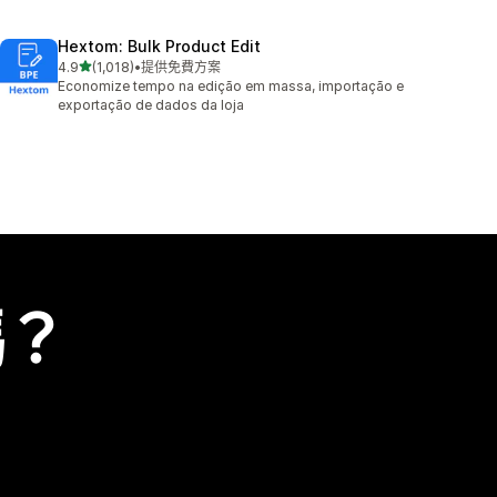
Hextom: Bulk Product Edit
滿分 5 顆星
4.9
(1,018)
•
提供免費方案
共有 1018 則評價
Economize tempo na edição em massa, importação e
exportação de dados da loja
嗎？