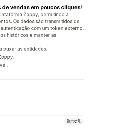
s de vendas em poucos cliques!
 plataforma Zoppy, permitindo a
ontos. Os dados são transmitidos de
 autenticação com um token externo.
dos históricos e manter as
 puxar as entidades.
 Zoppy.
vel.
顯示功能