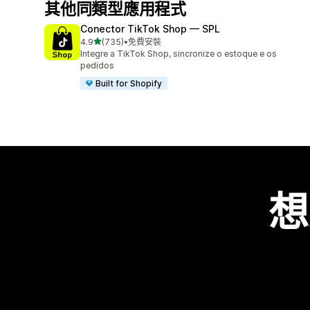
其他同類型應用程式
Conector TikTok Shop — SPL
滿分 5 顆星
4.9
(735)
•
免費安裝
共有 735 則評價
Integre a TikTok Shop, sincronize o estoque e os
pedidos
Built for Shopify
想