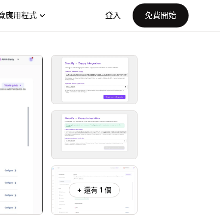
覽應用程式
登入
免費開始
+ 還有 1 個