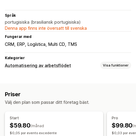
Språk
portugisiska (brasiliansk portugisiska)
Denna app finns inte översatt till svenska
Fungerar med
CRM
ERP
Logística
Multi CD
TMS
Kategorier
Automatisering av arbetsflödet
Visa funktioner
Automatiseringsuppgifter
Lagernivåer
Orderdistribution
Ordertaggar
Priser
Betalningsstatus
Produkttaggar
Lagerpåfyllning
Välj den plan som passar ditt företag bäst.
Orderhantering
Anpassning
Start
Pro
API:er
Synkronisera data automatiskt
$59.80
$99.80
/månad
/
$0,05 por evento excedente
$0,03 por eve