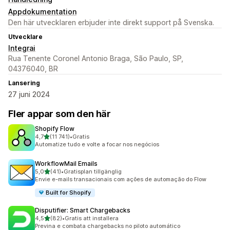
Appdokumentation
Den här utvecklaren erbjuder inte direkt support på Svenska.
Utvecklare
Integrai
Rua Tenente Coronel Antonio Braga, São Paulo, SP,
04376040, BR
Lansering
27 juni 2024
Fler appar som den här
Shopify Flow
av 5 stjärnor
4,7
(11 741)
•
Gratis
11741 recensioner totalt
Automatize tudo e volte a focar nos negócios
WorkflowMail Emails
av 5 stjärnor
5,0
(41)
•
Gratisplan tillgänglig
41 recensioner totalt
Envie e-mails transacionais com ações de automação do Flow
Built for Shopify
Disputifier: Smart Chargebacks
av 5 stjärnor
4,5
(82)
•
Gratis att installera
82 recensioner totalt
Previna e combata chargebacks no piloto automático