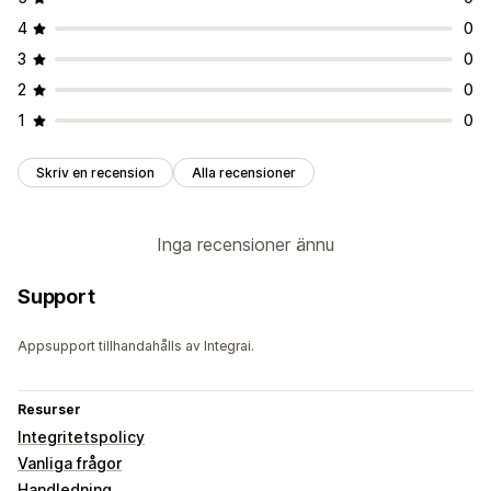
4
0
3
0
2
0
1
0
Skriv en recension
Alla recensioner
Inga recensioner ännu
Support
Appsupport tillhandahålls av Integrai.
Resurser
Integritetspolicy
Vanliga frågor
Handledning