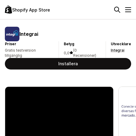
Shopify App Store
Integrai
Priser
Betyg
Utvecklare
Gratis testversion
(0
Integrai
0,0
tillgänglig
Recensioner)
Installera