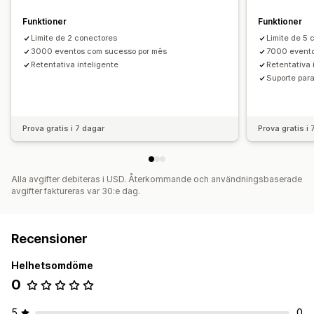
Funktioner
Funktioner
Limite de 2 conectores
Limite de 5 
3000 eventos com sucesso por mês
7000 evento
Retentativa inteligente
Retentativa 
Suporte par
Prova gratis i 7 dagar
Prova gratis i
Alla avgifter debiteras i USD. Återkommande och användningsbaserade
avgifter faktureras var 30:e dag.
Recensioner
Helhetsomdöme
0
5
0