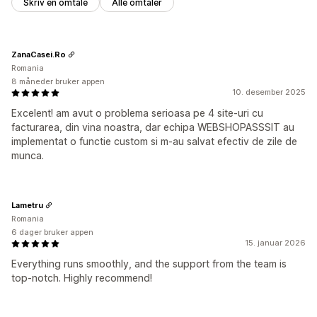
Skriv en omtale
Alle omtaler
ZanaCasei.Ro
Romania
8 måneder bruker appen
10. desember 2025
Excelent! am avut o problema serioasa pe 4 site-uri cu
facturarea, din vina noastra, dar echipa WEBSHOPASSSIT au
implementat o functie custom si m-au salvat efectiv de zile de
munca.
Lametru
Romania
6 dager bruker appen
15. januar 2026
Everything runs smoothly, and the support from the team is
top-notch. Highly recommend!