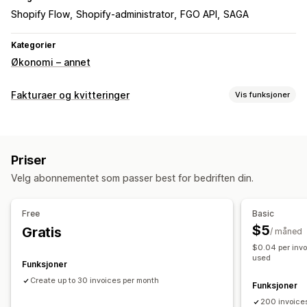
Shopify Flow
Shopify-administrator
FGO API
SAGA
Kategorier
Økonomi – annet
Fakturaer og kvitteringer
Vis funksjoner
Dokumenttyper
Fakturaer
Priser
Tilpasning
Velg abonnementet som passer best for bedriften din.
Farge og skrifttype
Merkevarebygging
Fakturanummer
Maler
Free
Basic
$5
Gratis
Filadministrasjon
/ måned
$0.04 per invo
Massenedlasting
PDF-generering
used
Funksjoner
Sekvensiell nummerering
Create up to 30 invoices per month
Funksjoner
200 invoice