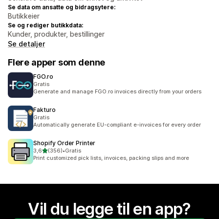
Se data om ansatte og bidragsytere:
Butikkeier
Se og rediger butikkdata:
Kunder, produkter, bestillinger
Se detaljer
Flere apper som denne
FGO.ro
Gratis
Generate and manage FGO.ro invoices directly from your orders
Fakturo
Gratis
Automatically generate EU-compliant e-invoices for every order
Shopify Order Printer
av 5 stjerner
3,6
(356)
•
Gratis
Totalt 356 omtaler
Print customized pick lists, invoices, packing slips and more
Vil du legge til en app?