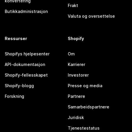
konvertering
Frakt
Butikkadministrasjon
Valuta og oversettelse
Ressurser
Shopify
Shopifys hjelpesenter
Om
API-dokumentasjon
Karrierer
Shopify-fellesskapet
Investorer
Shopify-blogg
Presse og media
Forskning
Partnere
Samarbeidspartnere
Juridisk
Tjenestestatus