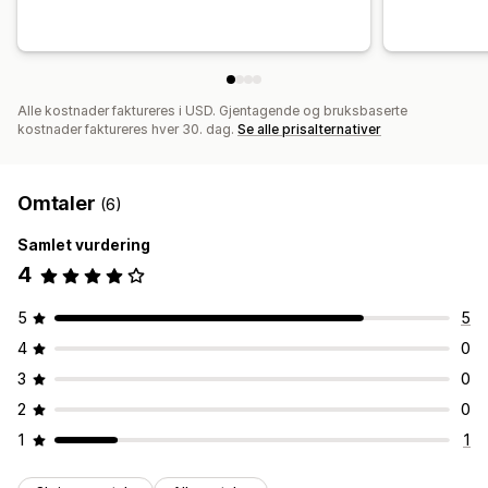
Alle kostnader faktureres i USD. Gjentagende og bruksbaserte
kostnader faktureres hver 30. dag.
Se alle prisalternativer
Omtaler
(6)
Samlet vurdering
4
5
5
4
0
3
0
2
0
1
1