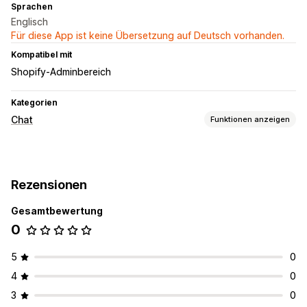
Sprachen
Englisch
Für diese App ist keine Übersetzung auf Deutsch vorhanden.
Kompatibel mit
Shopify-Adminbereich
Kategorien
Chat
Funktionen anzeigen
Nachrichten in Echtzeit
Rückruf
Rezensionen
Automatisierte Antworten
Gesamtbewertung
COD-Verifizierung
Bestellupdates
0
5
0
4
0
3
0