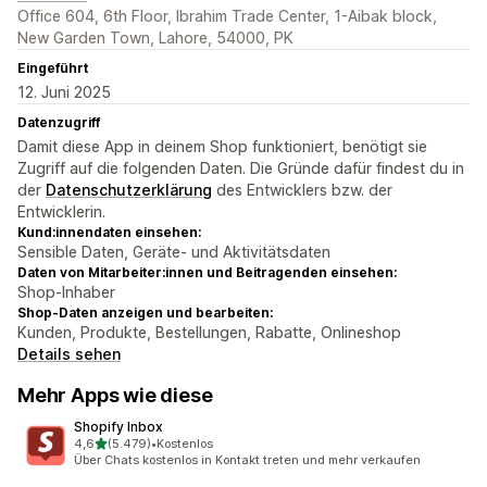
Office 604, 6th Floor, Ibrahim Trade Center, 1-Aibak block,
New Garden Town, Lahore, 54000, PK
Eingeführt
12. Juni 2025
Datenzugriff
Damit diese App in deinem Shop funktioniert, benötigt sie
Zugriff auf die folgenden Daten. Die Gründe dafür findest du in
der
Datenschutzerklärung
des Entwicklers bzw. der
Entwicklerin.
Kund:innendaten einsehen:
Sensible Daten, Geräte- und Aktivitätsdaten
Daten von Mitarbeiter:innen und Beitragenden einsehen:
Shop-Inhaber
Shop-Daten anzeigen und bearbeiten:
Kunden, Produkte, Bestellungen, Rabatte, Onlineshop
Details sehen
Mehr Apps wie diese
Shopify Inbox
von 5 Sternen
4,6
(5.479)
•
Kostenlos
5479 Rezensionen insgesamt
Über Chats kostenlos in Kontakt treten und mehr verkaufen