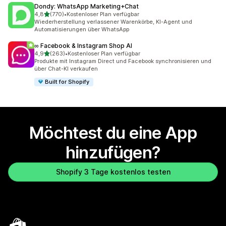
Dondy: WhatsApp Marketing+Chat
von 5 Sternen
4,8
(770)
•
Kostenloser Plan verfügbar
770 Rezensionen insgesamt
Wiederherstellung verlassener Warenkörbe, KI-Agent und
Automatisierungen über WhatsApp
∞ Facebook & Instagram Shop AI
von 5 Sternen
4,9
(263)
•
Kostenloser Plan verfügbar
263 Rezensionen insgesamt
Produkte mit Instagram Direct und Facebook synchronisieren und
über Chat-KI verkaufen
Built for Shopify
Möchtest du eine App
hinzufügen?
Shopify 3 Tage kostenlos testen