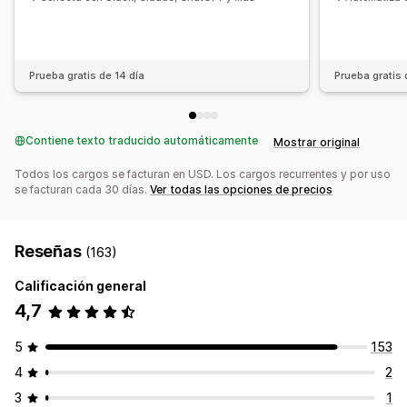
Prueba gratis de 14 día
Prueba gratis 
Contiene texto traducido automáticamente
Mostrar original
Todos los cargos se facturan en USD. Los cargos recurrentes y por uso
se facturan cada 30 días.
Ver todas las opciones de precios
Reseñas
(163)
Calificación general
4,7
5
153
4
2
3
1