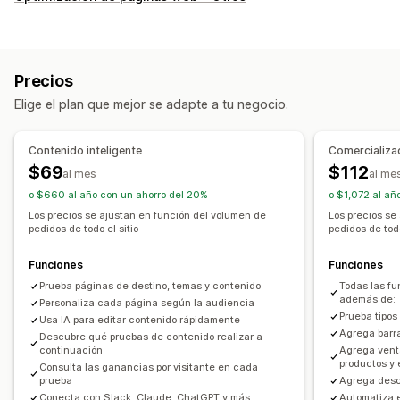
Reglas de precios
Descuentos porcentuales
Descuentos fijos
Descuentos por volumen
Descuentos por niveles
Precios personalizados
Precios
Liquidaciones inmediatas
Cronogramas
Filtros
Elige el plan que mejor se adapte a tu negocio.
Supervisión
Pruebas A/B
Análisis de tendencias
Informes
Contenido inteligente
Comercializac
Paneles de control
Informes y estadísticas
$69
$112
al mes
al me
o $660 al año con un ahorro del 20%
o $1,072 al añ
Los precios se ajustan en función del volumen de
Los precios se
pedidos de todo el sitio
pedidos de todo
Funciones
Funciones
Prueba páginas de destino, temas y contenido
Todas las fu
además de:
Personaliza cada página según la audiencia
Prueba tipo
Usa IA para editar contenido rápidamente
Agrega barr
Descubre qué pruebas de contenido realizar a
continuación
Agrega vent
productos y 
Consulta las ganancias por visitante en cada
prueba
Agrega desc
Conecta con Slack, Claude, ChatGPT y más
Automatiza e