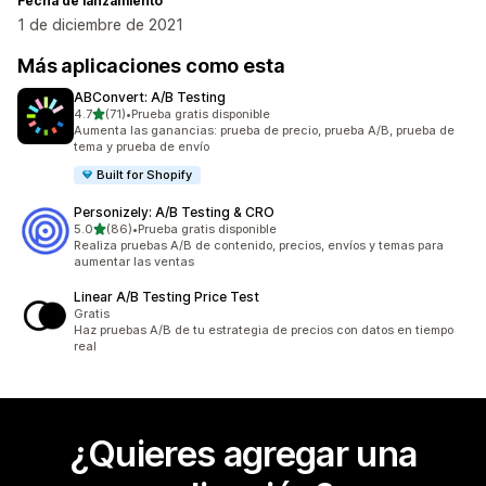
Fecha de lanzamiento
1 de diciembre de 2021
Más aplicaciones como esta
ABConvert: A/B Testing
de 5 estrellas
4.7
(71)
•
Prueba gratis disponible
71 reseñas en total
Aumenta las ganancias: prueba de precio, prueba A/B, prueba de
tema y prueba de envío
Built for Shopify
Personizely: A/B Testing & CRO
de 5 estrellas
5.0
(86)
•
Prueba gratis disponible
86 reseñas en total
Realiza pruebas A/B de contenido, precios, envíos y temas para
aumentar las ventas
Linear A/B Testing Price Test
Gratis
Haz pruebas A/B de tu estrategia de precios con datos en tiempo
real
¿Quieres agregar una