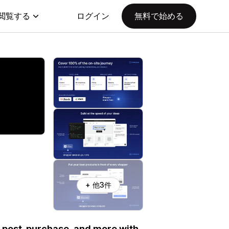
閲覧する
ログイン
無料で始める
+ 他3件
t, post-purchase, and more with