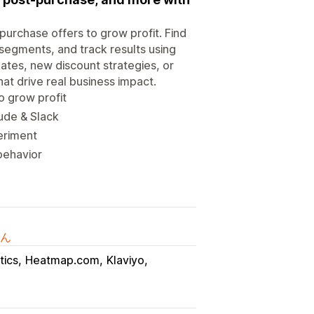
purchase offers to grow profit. Find
s segments, and track results using
tes, new discount strategies, or
at drive real business impact.
o grow profit
aude & Slack
eriment
behavior
ん
tics
Heatmap.com
Klaviyo