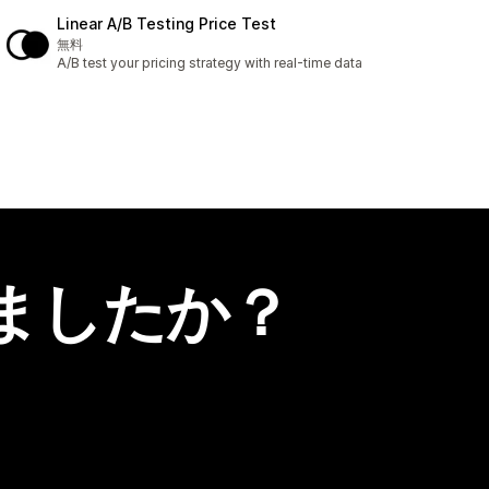
Linear A/B Testing Price Test
無料
A/B test your pricing strategy with real-time data
ましたか？