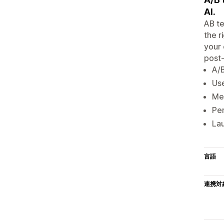
AI.
AB te
the r
your 
post-
A/B
Use
Mea
Per
Lau
言語
連携対