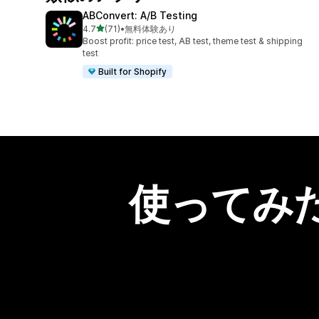
ABConvert: A/B Testing
5つ星中
4.7
(71)
•
無料体験あり
合計レビュー数：71件
Boost profit: price test, AB test, theme test & shipping
test
Built for Shopify
使ってみ