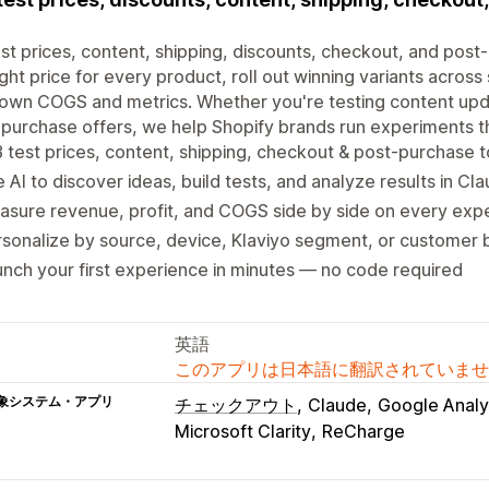
st prices, content, shipping, discounts, checkout, and post-
ight price for every product, roll out winning variants acros
own COGS and metrics. Whether you're testing content upda
purchase offers, we help Shopify brands run experiments th
 test prices, content, shipping, checkout & post-purchase t
 AI to discover ideas, build tests, and analyze results in Cl
sure revenue, profit, and COGS side by side on every exp
sonalize by source, device, Klaviyo segment, or customer 
nch your first experience in minutes — no code required
英語
このアプリは日本語に翻訳されていませ
象システム・アプリ
チェックアウト
Claude
Google Analy
Microsoft Clarity
ReCharge