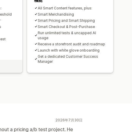
機能
:
All Smart Content features, plus:
reshold
Smart Merchandising
r
Smart Pricing and Smart Shipping
s
Smart Checkout & Post-Purchase
Run unlimited tests & uncapped AI
usage
test
Receive a storefront audit and roadmap
Launch with white glove onboarding
Get a dedicated Customer Success
Manager
2026年7月30日
ut a pricing a/b test project. He