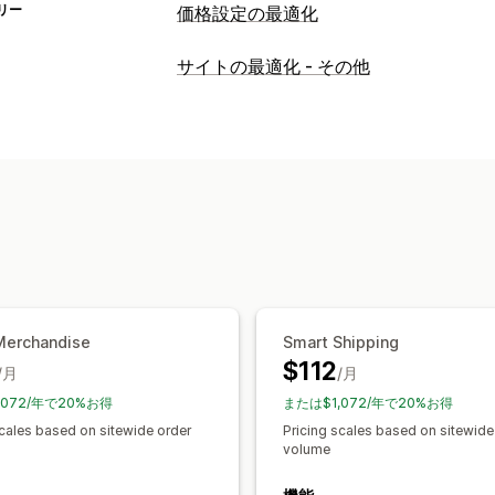
リー
価格設定の最適化
価格設定管理
サイトの最適化 - その他
価格ルール
割引率によるディスカウン
ボリュームディスカウント
段階的ディ
フラッシュセール
スケジュール
絞り
モニタリング
A/Bテスト
傾向分析
レポート
ダッシ
Merchandise
Smart Shipping
$112
/月
/月
,072/年で20%お得
または$1,072/年で20%お得
scales based on sitewide order
Pricing scales based on sitewide
volume