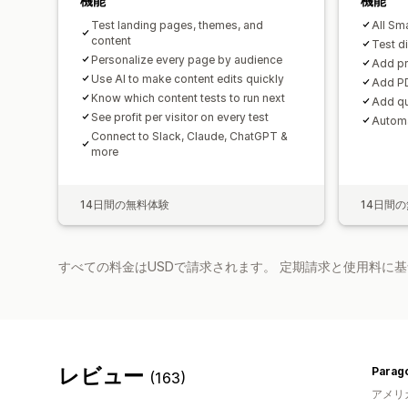
機能
機能
Test landing pages, themes, and
All Sma
content
Test d
Personalize every page by audience
Add pr
Use AI to make content edits quickly
Add PD
Know which content tests to run next
Add qu
See profit per visitor on every test
Automa
Connect to Slack, Claude, ChatGPT &
more
14日間の無料体験
14日間
すべての料金はUSDで請求されます。 定期請求と使用料に
レビュー
Parago
(163)
アメリ