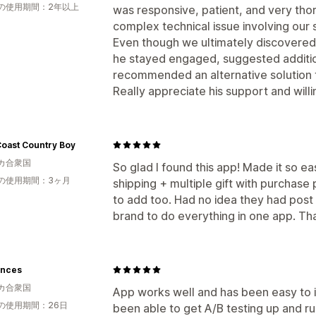
の使用期間：2年以上
was responsive, patient, and very thor
complex technical issue involving our 
Even though we ultimately discovered t
he stayed engaged, suggested additio
recommended an alternative solution th
Really appreciate his support and willi
Coast Country Boy
カ合衆国
So glad I found this app! Made it so e
の使用期間：3ヶ月
shipping + multiple gift with purchase
to add too. Had no idea they had post 
brand to do everything in one app. Tha
ences
カ合衆国
App works well and has been easy to i
の使用期間：26日
been able to get A/B testing up and r