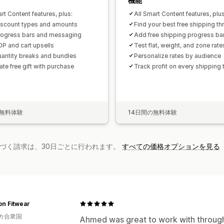
機能
rt Content features, plus:
All Smart Content features, plus
iscount types and amounts
Find your best free shipping th
ogress bars and messaging
Add free shipping progress ba
P and cart upsells
Test flat, weight, and zone rate
antity breaks and bundles
Personalize rates by audience
te free gift with purchase
Track profit on every shipping 
の無料体験
14日間の無料体験
基づく請求は、30日ごとに行われます。
すべての価格オプションを見る
n Fitwear
カ合衆国
Ahmed was great to work with througho