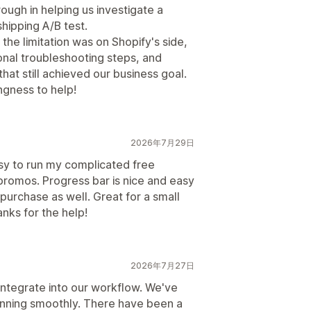
ough in helping us investigate a
shipping A/B test.
he limitation was on Shopify's side,
nal troubleshooting steps, and
at still achieved our business goal.
ngness to help!
2026年7月29日
asy to run my complicated free
 promos. Progress bar is nice and easy
purchase as well. Great for a small
nks for the help!
2026年7月27日
ntegrate into our workflow. We've
unning smoothly. There have been a