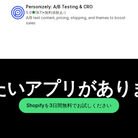
Personizely: A/B Testing & CRO
5つ星中
5.0
(87)
•
無料体験あり
合計レビュー数：87件
A/B test content, pricing, shipping, and themes to boost
sales
たいアプリがあり
Shopifyを3日間無料でお試しください