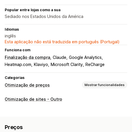
Popular entre lojas como a sua
Sediado nos Estados Unidos da América
Idiomas
inglês
Esta aplicação não está traduzida em português (Portugal)
Funciona com
Finalização da compra
Claude
Google Analytics
Heatmap.com
Klaviyo
Microsoft Clarity
ReCharge
Categorias
Otimização de preços
Mostrar funcionalidades
Gestão de preços
Otimização de sites - Outro
Regras de preços
Descontos em percentagem
Descontos fixos
Descontos de volume
Descontos diferenciados
Preços personalizados
Preços
Vendas relâmpago
Agendamento
Filtros