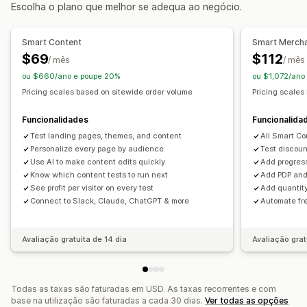
Escolha o plano que melhor se adequa ao negócio.
Monitorização
Testes A/B
Análise de tendências
Relatórios
Dashboards
Smart Content
Smart Merch
Análise de dados
$69
$112
/ mês
/ mês
ou $660/ano e poupe 20%
ou $1,072/ano
Pricing scales based on sitewide order volume
Pricing scales
Funcionalidades
Funcionalida
Test landing pages, themes, and content
All Smart Co
Personalize every page by audience
Test discou
Use AI to make content edits quickly
Add progres
Know which content tests to run next
Add PDP and 
See profit per visitor on every test
Add quantit
Connect to Slack, Claude, ChatGPT & more
Automate fre
Avaliação gratuita de 14 dia
Avaliação grat
Todas as taxas são faturadas em USD. As taxas recorrentes e com
base na utilização são faturadas a cada 30 dias.
Ver todas as opções