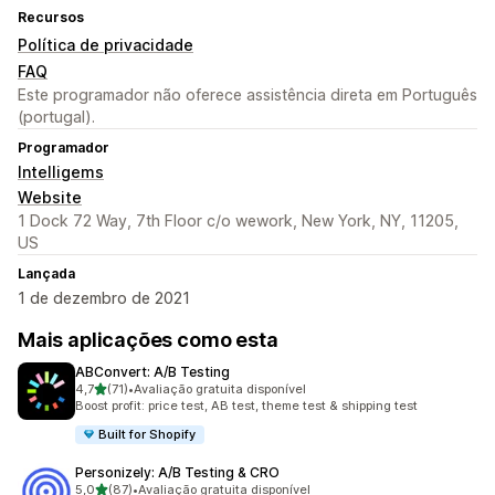
Recursos
Política de privacidade
FAQ
Este programador não oferece assistência direta em Português
(portugal).
Programador
Intelligems
Website
1 Dock 72 Way, 7th Floor c/o wework, New York, NY, 11205,
US
Lançada
1 de dezembro de 2021
Mais aplicações como esta
ABConvert: A/B Testing
de 5 estrelas
4,7
(71)
•
Avaliação gratuita disponível
71 total de avaliações
Boost profit: price test, AB test, theme test & shipping test
Built for Shopify
Personizely: A/B Testing & CRO
de 5 estrelas
5,0
(87)
•
Avaliação gratuita disponível