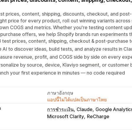
st prices, content, shipping, discounts, checkout, and post-
ight price for every product, roll out winning variants acros
own COGS and metrics. Whether you're testing content upda
purchase offers, we help Shopify brands run experiments th
 test prices, content, shipping, checkout & post-purchase t
 AI to discover ideas, build tests, and analyze results in Cl
sure revenue, profit, and COGS side by side on every exp
sonalize by source, device, Klaviyo segment, or customer 
nch your first experience in minutes — no code required
ภาษาอังกฤษ
แอปนี้ไม่ได้แปลเป็นภาษาไทย
บ
การชำระเงิน
Claude
Google Analytic
Microsoft Clarity
ReCharge