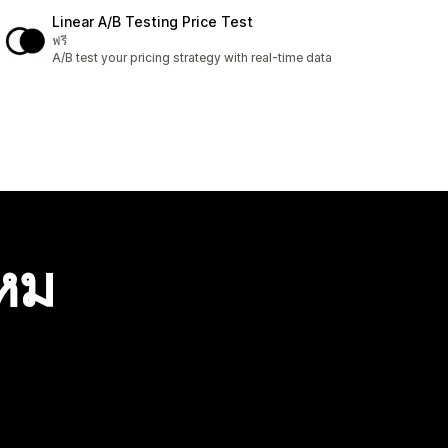
Linear A/B Testing Price Test
ฟรี
A/B test your pricing strategy with real-time data
ไหม