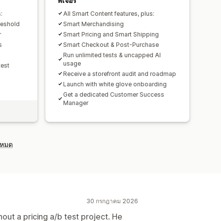
ฟีเจอร์
:
All Smart Content features, plus:
reshold
Smart Merchandising
r
Smart Pricing and Smart Shipping
s
Smart Checkout & Post-Purchase
Run unlimited tests & uncapped AI
usage
test
Receive a storefront audit and roadmap
Launch with white glove onboarding
Get a dedicated Customer Success
Manager
งหมด
30 กรกฎาคม 2026
ut a pricing a/b test project. He