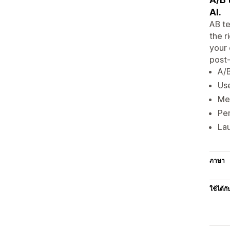
AI.
AB te
the r
your 
post-
A/B
Use
Mea
Per
Lau
ภาษา
ใช้ได้กั