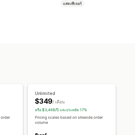
แสดงฟีเจอร์
่วนลดแบบคงที่
ส่วนลดตามปริมาณ
ำหนดเอง
แฟลชเซลล์
การกำหนดเวลา
รายงาน
แดชบอร์ด
การวิเคราะห์
Unlimited
$349
/ เดือน
หรือ $3,468/ปี และประหยัด 17%
 order
Pricing scales based on sitewide order
volume