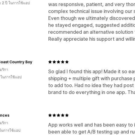
า 2 ปี ในการใช้แอป
was responsive, patient, and very thor
complex technical issue involving our 
Even though we ultimately discovered t
he stayed engaged, suggested additio
recommended an alternative solution th
Really appreciate his support and willi
Coast Country Boy
มริกา
So glad I found this app! Made it so e
น ในการใช้แอป
shipping + multiple gift with purchase
to add too. Had no idea they had post 
brand to do everything in one app. Tha
ences
มริกา
App works well and has been easy to i
 ในการใช้แอป
been able to get A/B testing up and r