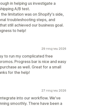
ough in helping us investigate a
shipping A/B test.
he limitation was on Shopify's side,
nal troubleshooting steps, and
at still achieved our business goal.
ngness to help!
29 กรกฎาคม 2026
asy to run my complicated free
 promos. Progress bar is nice and easy
purchase as well. Great for a small
nks for the help!
27 กรกฎาคม 2026
ntegrate into our workflow. We've
unning smoothly. There have been a