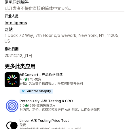
常见问题解答
此开发者不提供直接的简体中文支持。
开发人员
Intelligems
网站
1 Dock 72 Way, 7th Floor c/o wework, New York, NY, 11205,
US
推出日期
2021年12月1日
更多此类应用
ABConvert ‑ 产品价格测试
星（满分 5 星）
4.7
(71)
•
免费
总共 71 条评论
轻松让您掌握价格甜蜜点，睡觉也能提升获利
Built for Shopify
Personizely: A/B Testing & CRO
星（满分 5 星）
5.0
(86)
•
提供免费试用
总共 86 条评论
对内容、定价、运费和模板进行 A/B 测试，从而促进销售
Linear A/B Testing Price Test
免费