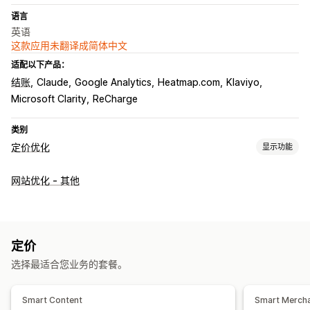
语言
英语
这款应用未翻译成简体中文
适配以下产品：
结账
Claude
Google Analytics
Heatmap.com
Klaviyo
Microsoft Clarity
ReCharge
类别
定价优化
显示功能
定价管理
网站优化 - 其他
定价规则
百分比折扣
固定折扣
批量折扣
分层折扣
自定义定价
限时抢购
安排日程
筛选条件
监控
定价
A/B 测试
趋势分析
报告
控制面板
分析
选择最适合您业务的套餐。
Smart Content
Smart Merch