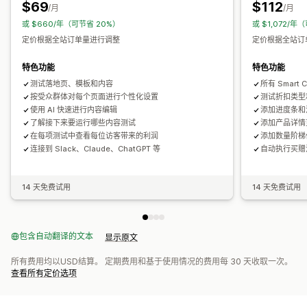
$69
$112
/月
/月
或 $660/年（可节省 20%）
或 $1,072/年
定价根据全站订单量进行调整
定价根据全站订
特色功能
特色功能
测试落地页、模板和内容
所有 Smart 
按受众群体对每个页面进行个性化设置
测试折扣类型
使用 AI 快速进行内容编辑
添加进度条和
了解接下来要运行哪些内容测试
添加产品详情页
在每项测试中查看每位访客带来的利润
添加数量阶梯
连接到 Slack、Claude、ChatGPT 等
自动执行买赠
14 天免费试用
14 天免费试用
包含自动翻译的文本
显示原文
所有费用均以USD结算。 定期费用和基于使用情况的费用每 30 天收取一次。
查看所有定价选项