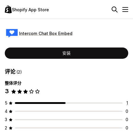
Shopify App Store
Intercom Chat Box Embed
安装
评论
(2)
整体评分
3
5
1
4
0
3
0
2
0