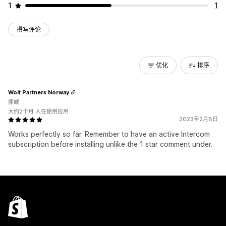
1
1
撰写评论
优化
排序
Wolt Partners Norway
挪威
大约2个月 人在使用应用
2023年2月8日
Works perfectly so far. Remember to have an active Intercom
subscription before installing unlike the 1 star comment under.