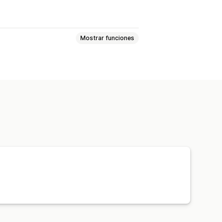
Mostrar funciones
e prototipos
Personalización
Vestimenta
Bordado
Sombreros
os
Decoración del hogar
 para mascotas
Arte mural
eguimiento de pedidos