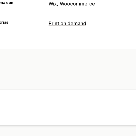
ona con
Wix
Woocommerce
orías
Print on demand
Personalización de productos
Herramientas de diseño
Generador d
Plantillas personalizadas
Productos
Estampado integral
Bolsos
Mantas
Zapatos
Cristalería
Regalos navideñ
Artesanía con láser
Joyas
Productos
Ecológico
Opciones de envío
Envío masivo
Preparación general
S