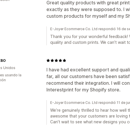
Great quality products with great pri
exactly as they were supposed to. I wi
custom products for myself and my Sh
E-Joyer Ecommerce Co. Ltd respondió 16 de s
Thank you for your wonderful feedback! W
quality and custom prints. We can’t wait 
EBO
s Unidos
I have had excellent support and quali
es usando la
far, all our customers have been satisfi
ción
recommend their integration. I will co
Interestprint for my Shopify store.
E-Joyer Ecommerce Co. Ltd respondió 11 de ju
We’re genuinely thrilled to hear how well th
awesome that your customers are loving th
Can’t wait to see what new designs you c