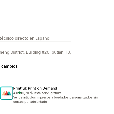
técnico directo en Español.
g District, Building #20, putian, FJ,
e cambios
Printful: Print on Demand
de 5 estrellas
4.8
(3,707)
•
Instalación gratuita
3707 reseñas en total
Vende artículos impresos y bordados personalizados sin
costos por adelantado