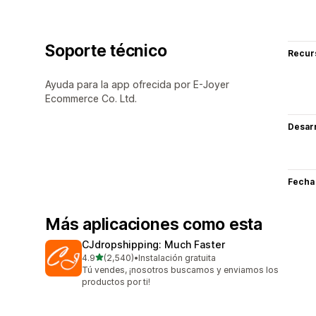
Soporte técnico
Recur
Ayuda para la app ofrecida por E-Joyer
Ecommerce Co. Ltd.
Desarr
Fecha
Más aplicaciones como esta
CJdropshipping: Much Faster
de 5 estrellas
4.9
(2,540)
•
Instalación gratuita
2540 reseñas en total
Tú vendes, ¡nosotros buscamos y enviamos los
productos por ti!