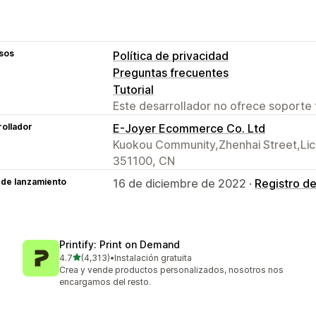
sos
Política de privacidad
Preguntas frecuentes
Tutorial
Este desarrollador no ofrece soporte 
ollador
E-Joyer Ecommerce Co. Ltd
Kuokou Community,Zhenhai Street,Lichen
351100, CN
 de lanzamiento
16 de diciembre de 2022 ·
Registro d
Printify: Print on Demand
de 5 estrellas
4.7
(4,313)
•
Instalación gratuita
4313 reseñas en total
Crea y vende productos personalizados, nosotros nos
encargamos del resto.