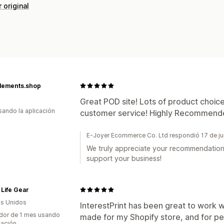
 original
lements.shop
Great POD site! Lots of product choices
usando la aplicación
customer service! Highly Recommend
E-Joyer Ecommerce Co. Ltd respondió 17 de j
We truly appreciate your recommendation
support your business!
Life Gear
s Unidos
InterestPrint has been great to work 
dor de 1 mes usando
made for my Shopify store, and for p
cación