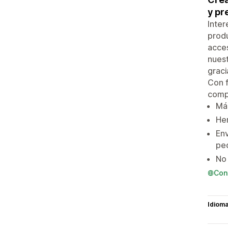
y pr
Inter
produ
acces
nuest
graci
Con f
compe
Más
Her
Env
pe
No 
Con
Idiom