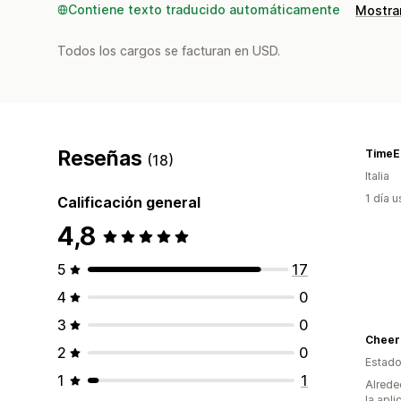
Contiene texto traducido automáticamente
Mostrar
Todos los cargos se facturan en USD.
Reseñas
TimeE
(18)
Italia
1 día 
Calificación general
4,8
5
17
4
0
3
0
Cheer 
2
0
Estado
1
1
Alrede
la apli