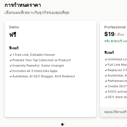
การกำหนดราคา
หลายภาษา
การแปล
ลิงก์การซื้อสินค้า
การเฝ้าติดตามประสิทธิภาพ
เลือกแผนที่เหมาะกับธุรกิจของคุณที่สุด
SEO
คะแนน SEO
การรายงาน
ข้อมูลเชิงลึกและเคล็ดลับ
การเพิ่มประสิทธิภาพคำสำคัญ
แท็กบทความ
ลิงก์ถาวร
การวิเคราะห์คำสำคัญ
การวิเคราะห์ลิงก์
การวิเคราะห์เนื้อหา
Demo
Professional
การเชื่อมโยงภายใน
การเพิ่มประสิทธิภาพ URL
การติดตามอันดับ
การติดตามคอนเวอร์ชัน
ยอดเข้าชมเว็บไซต์
$19
ฟรี
/ เดือน
เครื่องมือการให้คะแนน
การวิเคราะห์
หรือ $180/ปี แ
ฟีเจอร์
ตัวเลือกการแสดงผล
ฟีเจอร์
1 Free Link, Editable Forever
โพสต์แนะนำ
การกรอง
รหัสที่กำหนดเอง
Unlimited Li
Promote Your Top Collection or Product!
Full Link M
Insanely Powerful. Game changer.
Replaces 3 P
Includes all 3 InterLinks Apps
Autolinker, 
Autolinker, AI SEO Blogger, 404 Redirect
Performance 
Create SEO* 
5000 active
DEV store wi
ทดลองใช้งานฟรี 