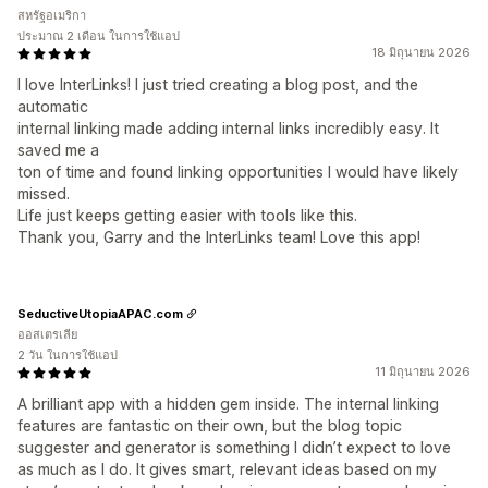
สหรัฐอเมริกา
ประมาณ 2 เดือน ในการใช้แอป
18 มิถุนายน 2026
I love InterLinks! I just tried creating a blog post, and the
automatic
internal linking made adding internal links incredibly easy. It
saved me a
ton of time and found linking opportunities I would have likely
missed.
Life just keeps getting easier with tools like this.
Thank you, Garry and the InterLinks team! Love this app!
SeductiveUtopiaAPAC.com
ออสเตรเลีย
2 วัน ในการใช้แอป
11 มิถุนายน 2026
A brilliant app with a hidden gem inside. The internal linking
features are fantastic on their own, but the blog topic
suggester and generator is something I didn’t expect to love
as much as I do. It gives smart, relevant ideas based on my