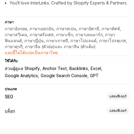
You'll love InterLinks. Crafted by Shopify Experts & Partners.
ภาษา
ภาษาอังกฤษ, ภาษาเยอรมัน, ภาษาสเปน, ภาษาอิตาลี, ภาษาดัตช์,
ภาษาสวีเดน, ภาษาฝรั่งเศส, ภาษาเช็ก, ภาษาเดนมาร์ก, ภาษา
ฟินแลนด์, ภาษาญี่ปุ่น, ภาษาเกาหลี, ภาษาโปแลนด์, ภาษาโปรตุเกส,
ภาษาตุรกี, ภาษาจีน (ตัวย่อ)และ ภาษาจีน (ตัวเต็ม)
แอปนี้ไม่ได้แปลเป็นภาษาไทย
ใช้ได้กับ
ส่วนผู้ดูแล Shopify
Anchor Text
Backlinks
Excel
Google Analytics
Google Search Console
GPT
ประเภท
SEO
แสดงฟีเจอร์
เครื่องมือ SEO
บล็อก
แสดงฟีเจอร์
ลิงก์ย้อนกลับ
การเปลี่ยนเส้นทาง
การจัดทำดัชนีหน้าเว็บ
การสร้างเนื้อหา
การแก้ไขจำนวนมาก
การเพิ่มประสิทธิภาพ URL
การสร้างด้วย AI
นำเข้าและส่งออก
การสร้างหลายรายการ
การเพิ่มประสิทธิภาพเนื้อหา
การทำงานอัตโนมัติ