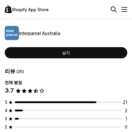
Shopify App Store
Interparcel Australia
설치
리뷰
(26)
전체 평점
3.7
5
21
4
2
3
1
2
0