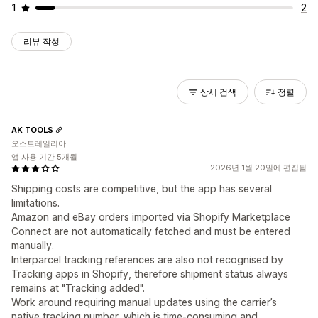
1
2
리뷰 작성
상세 검색
정렬
AK TOOLS
오스트레일리아
앱 사용 기간 5개월
2026년 1월 20일에 편집됨
Shipping costs are competitive, but the app has several
limitations.
Amazon and eBay orders imported via Shopify Marketplace
Connect are not automatically fetched and must be entered
manually.
Interparcel tracking references are also not recognised by
Tracking apps in Shopify, therefore shipment status always
remains at "Tracking added".
Work around requiring manual updates using the carrier’s
native tracking number, which is time-consuming and