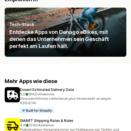
Tech-Stack
Entdecke Apps von Denago eBikes, mit
denen das Unternehmen sein Geschäft
perfekt am Laufen hält.
Mehr Apps wie diese
Essent Estimated Delivery Date
von 5 Sternen
5,0
(862)
•
Kostenlos
862 Rezensionen insgesamt
Voraussichtliches Lieferdatum plus Versandzeit anzeigen
(EDD/ETA)
Built for Shopify
SMART Shipping Rates & Rules
von 5 Sternen
4,9
(310)
•
Kostenlos
310 Rezensionen insgesamt
Postleitzahlen-Versandrechner zur Festlegung von Tarifen und