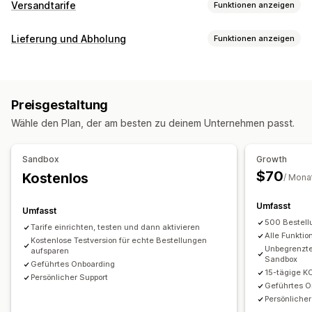
Versandtarife
Funktionen anzeigen
Tarifberechnung
Lieferung und Abholung
Funktionen anzeigen
Pauschale
Versanddienstleister-basiert
Kundenbasiert
Zustellungsoptionen
Dimensionsbasiert
Entfernungsbasiert
Produktbasiert
Sperrdaten
Deadlines
Dynamische Tarife
Mengenbasiert
Gewichtsbasiert
PLZ/Postleitzahl
Preisgestaltung
Bestellbeschränkungen
Mindestwerte
Kombinierte Tarife
Mehrere Zonen
Wähle den Plan, der am besten zu deinem Unternehmen passt.
Vorbereitungszeiten
Benutzerdefinierte Nachrichten
Mehrere Versandquellen
Anpassung
Sandbox
Growth
PO-Box-Einschränkungen
Lieferdatum
Lieferzeit
$70
Kostenlos
/ Mona
Bestellbeschränkungen
Umbenennungsoptionen
Umfasst
Tarife ausblenden
Mehrere Währungen
Umfasst
500 Bestell
Benutzerdefinierte Regeln
Tarife einrichten, testen und dann aktivieren
Alle Funktio
Kostenlose Testversion für echte Bestellungen
Unbegrenzte
aufsparen
Sandbox
Geführtes Onboarding
15-tägige K
Persönlicher Support
Geführtes O
Persönlicher