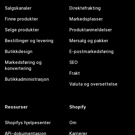
Salgskanaler
Direktefrakting
Finne produkter
Markedsplasser
Selge produkter
Produktanmeldelser
Bestillinger og levering
Mersalg og pakker
Butikkdesign
E-postmarkedsføring
Markedsføring og
SEO
konvertering
Frakt
Butikkadministrasjon
Valuta og oversettelse
Ressurser
Shopify
Shopifys hjelpesenter
Om
API-dokumentasjon
Karrierer