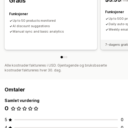
Gratis
/ m
Funksjoner
Funksjoner
Up to 500 p
Up to 50 products monitored
Daily auto-s
AI discount suggestions
Weekly emai
Manual sync and basic analytics
7-dagers grat
Alle kostnader faktureres i USD. Gjentagende og bruksbaserte
kostnader faktureres hver 30. dag.
Omtaler
Samlet vurdering
0
5
0
4
0