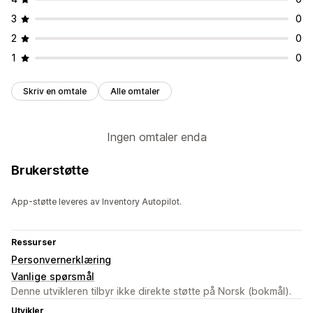
3
0
2
0
1
0
Skriv en omtale
Alle omtaler
Ingen omtaler enda
Brukerstøtte
App-støtte leveres av Inventory Autopilot.
Ressurser
Personvernerklæring
Vanlige spørsmål
Denne utvikleren tilbyr ikke direkte støtte på Norsk (bokmål).
Utvikler