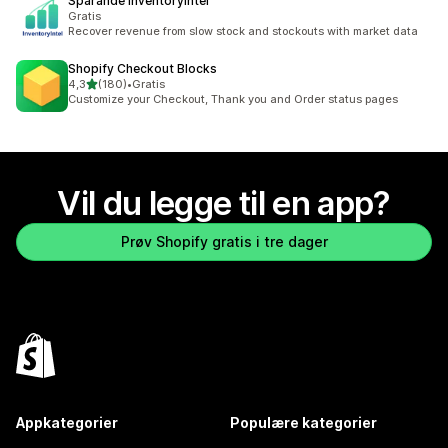
Sparande InventoryIntel
Gratis
Recover revenue from slow stock and stockouts with market data
Shopify Checkout Blocks
av 5 stjerner
4,3
(180)
•
Gratis
Totalt 180 omtaler
Customize your Checkout, Thank you and Order status pages
Vil du legge til en app?
Prøv Shopify gratis i tre dager
Appkategorier
Populære kategorier