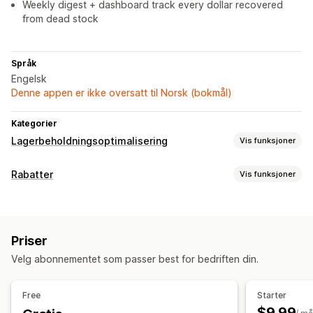
Weekly digest + dashboard track every dollar recovered
from dead stock
Språk
Engelsk
Denne appen er ikke oversatt til Norsk (bokmål)
Kategorier
Lagerbeholdningsoptimalisering
Vis funksjoner
Håndtering av lagerbeholdning
Rabatter
Vis funksjoner
Sanntidsoppdateringer
KI-optimalisering
Rabattyper
Arbeidsflytautomatisering
Masserabatter
Varsler og analyse
Priser
Administrere rabatter
Tilpassede rapporter
Innsikt
E-postvarsler
Analyse
Velg abonnementet som passer best for bedriften din.
Automasjoner
Analyse
Free
Starter
$9.99