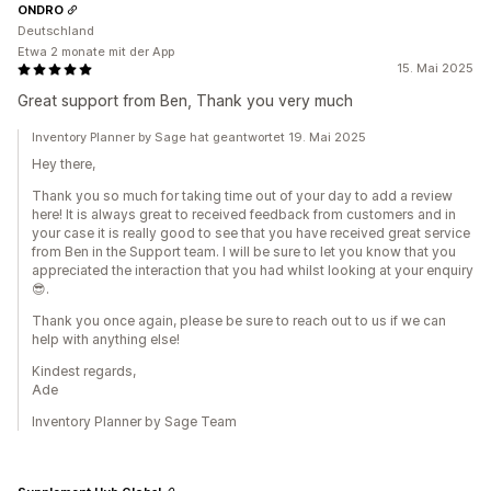
ONDRO
Deutschland
Etwa 2 monate mit der App
15. Mai 2025
Great support from Ben, Thank you very much
Inventory Planner by Sage hat geantwortet 19. Mai 2025
Hey there,
Thank you so much for taking time out of your day to add a review
here! It is always great to received feedback from customers and in
your case it is really good to see that you have received great service
from Ben in the Support team. I will be sure to let you know that you
appreciated the interaction that you had whilst looking at your enquiry
😎.
Thank you once again, please be sure to reach out to us if we can
help with anything else!
Kindest regards,
Ade
Inventory Planner by Sage Team