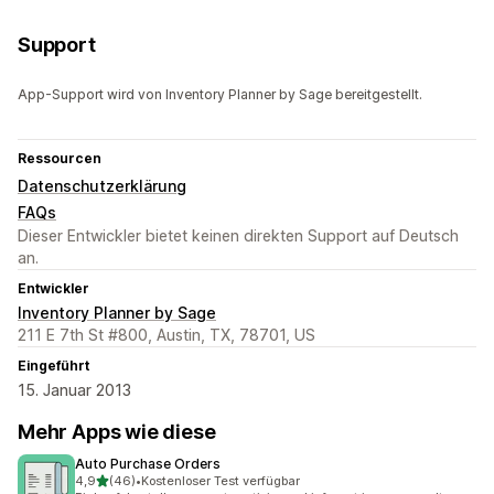
Support
App-Support wird von Inventory Planner by Sage bereitgestellt.
Ressourcen
Datenschutzerklärung
FAQs
Dieser Entwickler bietet keinen direkten Support auf Deutsch
an.
Entwickler
Inventory Planner by Sage
211 E 7th St #800, Austin, TX, 78701, US
Eingeführt
15. Januar 2013
Mehr Apps wie diese
Auto Purchase Orders
von 5 Sternen
4,9
(46)
•
Kostenloser Test verfügbar
46 Rezensionen insgesamt