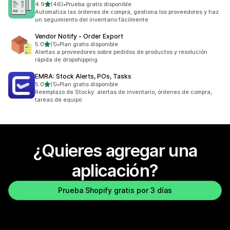
de 5 estrellas
4.9
(46)
•
Prueba gratis disponible
46 reseñas en total
Automatiza las órdenes de compra, gestiona los proveedores y haz
un seguimiento del inventario fácilmente
Vendor Notify ‑ Order Export
de 5 estrellas
5.0
(1)
•
Plan gratis disponible
1 reseñas en total
Alertas a proveedores sobre pedidos de productos y resolución
rápida de dropshipping
EMRA: Stock Alerts, POs, Tasks
de 5 estrellas
5.0
(1)
•
Plan gratis disponible
1 reseñas en total
Reemplazo de Stocky: alertas de inventario, órdenes de compra,
tareas de equipo
¿Quieres agregar una
aplicación?
Prueba Shopify gratis por 3 días