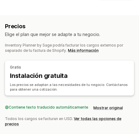
Seguimiento de inventario
Sincronización de inventario
Tipos de notificación
Códigos de barras
Previsión
Múltiples sucursales
SKU
Alertas de existencias
Alertas personalizadas
Reabastecimiento de existencias
Precios
Pedidos de compra
Asignación de tareas
Transferencia de existencias
Importar y exportar
Elige el plan que mejor se adapte a tu negocio.
Notificaciones al personal
Notificaciones de proveedores
Escáneres
Planificación de inventario
Notificaciones de proveedores
Automatización del flujo de trabajo
Multicanal
Inventory Planner by Sage podría facturar los cargos externos por
separado de tu factura de Shopify.
Más información
Personalización
Gestión de pedidos
Notificaciones en lote
Cronogramas
Adjuntos
Multicanal
Procesamiento masivo
Procesamiento automático
Gratis
Pedidos de compra
Instalación gratuita
Notificaciones e informes y estadísticas
Los precios se adaptan a las necesidades de tu negocio. Contáctanos
para obtener una cotización.
Recordatorios de reabastecimiento
Alertas de existencias bajas
Contiene texto traducido automáticamente
Notificaciones de producto agotado
Alertas de umbral
Mostrar original
Informes personalizados
Información útil
Todos los cargos se facturan en USD.
Ver todas las opciones de
Notificaciones de correo electrónico
precios
Informes y estadísticas