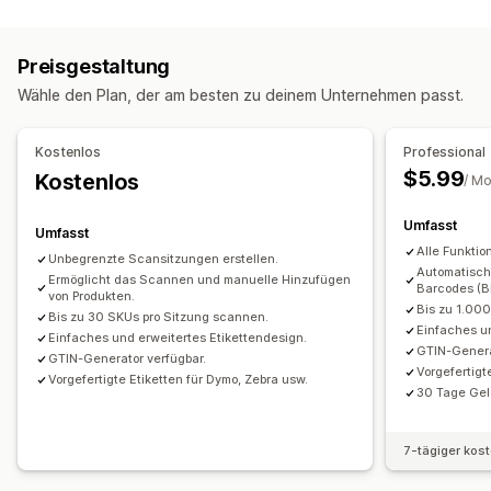
Inventarmanagement
Inventarverfolgung
Barcodes
Scanner
Preisgestaltung
Wähle den Plan, der am besten zu deinem Unternehmen passt.
Kostenlos
Professional
$5.99
Kostenlos
/ M
Umfasst
Umfasst
Alle Funktio
Unbegrenzte Scansitzungen erstellen.
Automatisch
Ermöglicht das Scannen und manuelle Hinzufügen
Barcodes (B
von Produkten.
Bis zu 1.00
Bis zu 30 SKUs pro Sitzung scannen.
Einfaches un
Einfaches und erweitertes Etikettendesign.
GTIN-Genera
GTIN-Generator verfügbar.
Vorgefertigt
Vorgefertigte Etiketten für Dymo, Zebra usw.
30 Tage Gel
7-tägiger kos