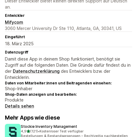
Dieser Entwickler bietet keinen direkten Support auf Deutsch
an.
Entwickler
Mifycom
3060 Mercer University Dr Ste 110, Atlanta, GA, 30341, US
Eingeführt
18. März 2025
Datenzugriff
Damit diese App in deinem Shop funktioniert, benötigt sie
Zugriff auf die folgenden Daten. Die Gründe dafür findest du in
der
Datenschutzerklärung
des Entwicklers bzw. der
Entwicklerin.
Daten von Mitarbeiter:innen und Beitragenden einsehen:
Shop-Inhaber
Shop-Daten anzeigen und bearbeiten:
Produkte
Details sehen
Mehr Apps wie diese
Stockie Inventory Management
von 5 Sternen
4,9
(121)
•
Kostenloser Test verfügbar
121 Rezensionen insgesamt
Bestellungen & Bestandsprognosen – Rechtzeitig nachbestellen