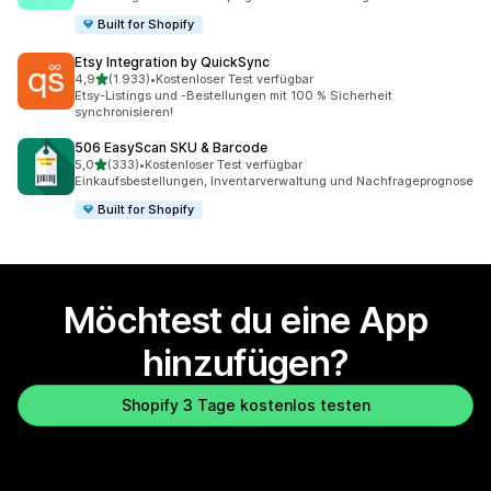
Built for Shopify
Etsy Integration by QuickSync
von 5 Sternen
4,9
(1.933)
•
Kostenloser Test verfügbar
1933 Rezensionen insgesamt
Etsy-Listings und -Bestellungen mit 100 % Sicherheit
synchronisieren!
506 EasyScan SKU & Barcode
von 5 Sternen
5,0
(333)
•
Kostenloser Test verfügbar
333 Rezensionen insgesamt
Einkaufsbestellungen, Inventarverwaltung und Nachfrageprognose
Built for Shopify
Möchtest du eine App
hinzufügen?
Shopify 3 Tage kostenlos testen