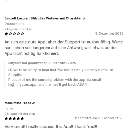
Esszett Luxury | Stilvolles Wohnen mit Charakter
Deutschland
7 tage mit der App
3. Dezember 2025
An sich eine gute App, aber der Support ist ausbaufähig. Warte
nun schon seit längerem auf eine Antwort, weil etwas an der
App nicht richtig funktioniert.
Mifycom hat geantwortet 3. Dezember 2025
Hi, we're so sorry to hear that. We didn't find your active email in
Shopify.
Please tell me the current problem with the app via email
hi@mifycom.app, and then we'll get back ASAP.
MassiminoPesca
Italien
28 tage mit der App
Bearbeitet am 11. Oktober 2025
Very great! I really suggest this App!! Thank You!!!