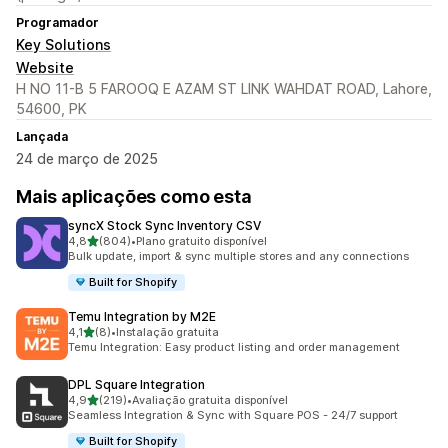
Programador
Key Solutions
Website
H NO 11-B 5 FAROOQ E AZAM ST LINK WAHDAT ROAD, Lahore,
54600, PK
Lançada
24 de março de 2025
Mais aplicações como esta
syncX Stock Sync Inventory CSV
de 5 estrelas
4,8
(804)
•
Plano gratuito disponível
804 total de avaliações
Bulk update, import & sync multiple stores and any connections
Built for Shopify
Temu Integration by M2E
de 5 estrelas
4,1
(8)
•
Instalação gratuita
8 total de avaliações
Temu Integration: Easy product listing and order management
DPL Square Integration
de 5 estrelas
4,9
(219)
•
Avaliação gratuita disponível
219 total de avaliações
Seamless Integration & Sync with Square POS - 24/7 support
Built for Shopify