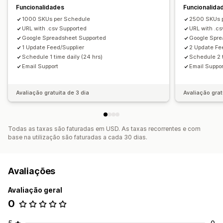
Funcionalidades
Funcionalida
1000 SKUs per Schedule
2500 SKUs 
URL with .csv Supported
URL with .c
Google Spreadsheet Supported
Google Spre
1 Update Feed/Supplier
2 Update Fe
Schedule 1 time daily (24 hrs)
Schedule 2 t
Email Support
Email Suppor
Avaliação gratuita de 3 dia
Avaliação grat
Todas as taxas são faturadas em USD. As taxas recorrentes e com
base na utilização são faturadas a cada 30 dias.
Avaliações
Avaliação geral
0