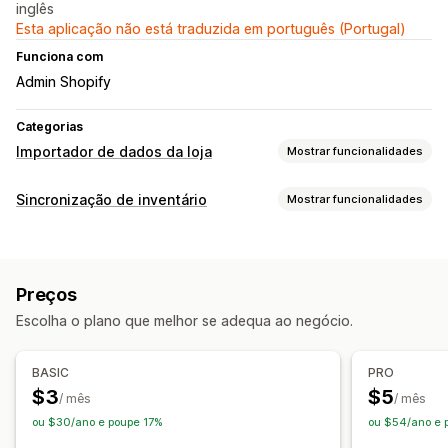
inglês
Esta aplicação não está traduzida em português (Portugal)
Funciona com
Admin Shopify
Categorias
Importador de dados da loja
Mostrar funcionalidades
Sincronização de dados
Sincronização de inventário
Mostrar funcionalidades
Faça atualizações automáticas
Tipo de sincronização
Sincronização de inventário
Sincronização em tempo real
Automático
Em tempo real
Programado
Personalizado
Sincronização programada
Preços
Notificações e relatórios
Migração de dados
Escolha o plano que melhor se adequa ao negócio.
Estado em tempo real
Registos detalhados
Importação em lote
Importação programada
Assistência a ficheiros grandes
CSV
Atualizações em lote
BASIC
PRO
Inventário
Produtos
$3
$5
/ mês
/ mês
ou $30/ano e poupe 17%
ou $54/ano e 