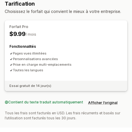
Tarification
En rupture de stock
Choisissez le forfait qui convient le mieux à votre entreprise.
Personnalisation
Paramètres d’alerte
Pop-ups
Compteur de stock
Forfait Pro
$9.99
Analyses de données et génération de rapports
/ mois
Rapports sur les stocks
Suivi des stocks
Fonctionnalités
Pages vues illimitées
Personnalisations avancées
Prise en charge multi-emplacements
Toutes les langues
Essai gratuit de 14 jour(s)
Contient du texte traduit automatiquement
Afficher l’original
Tous les frais sont facturés en USD. Les frais récurrents et basés sur
l’utilisation sont facturés tous les 30 jours.