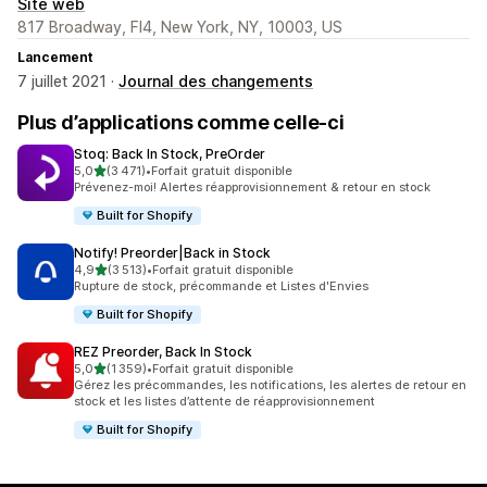
Site web
817 Broadway, Fl4, New York, NY, 10003, US
Lancement
7 juillet 2021 ·
Journal des changements
Plus d’applications comme celle-ci
Stoq: Back In Stock, PreOrder
étoile(s) sur 5
5,0
(3 471)
•
Forfait gratuit disponible
3471 avis au total
Prévenez-moi! Alertes réapprovisionnement & retour en stock
Built for Shopify
Notify! Preorder|Back in Stock
étoile(s) sur 5
4,9
(3 513)
•
Forfait gratuit disponible
3513 avis au total
Rupture de stock, précommande et Listes d'Envies
Built for Shopify
REZ Preorder, Back In Stock
étoile(s) sur 5
5,0
(1 359)
•
Forfait gratuit disponible
1359 avis au total
Gérez les précommandes, les notifications, les alertes de retour en
stock et les listes d’attente de réapprovisionnement
Built for Shopify