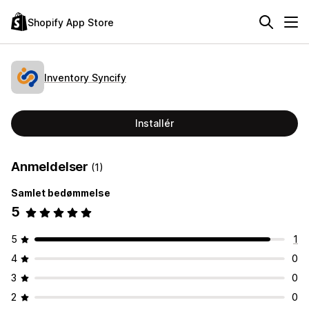
Shopify App Store
Inventory Syncify
Installér
Anmeldelser
(1)
Samlet bedømmelse
5
5
1
4
0
3
0
2
0