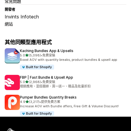
常見問題
開發者
Invints Infotech
網站
其他同類型應用程式
Kaching Bundles App & Upsells
滿分 5 顆星
5.0
(5,098)
•
免費安裝
共有 5098 則評價
Boost AOV with quantity breaks, product bundles & upsell app
Built for Shopify
FBP | Fast Bundle & Upsell App
滿分 5 顆星
5.0
(2,968)
•
免費安裝
共有 2968 則評價
增銷應用、混搭捆綁、買一送一、贈品及批量折扣
Pumper Bundles Quantity Breaks
滿分 5 顆星
4.9
(3,217)
•
提供免費方案
共有 3217 則評價
Increase AOV with Bundle offers, Free Gift & Volume Discount!
Built for Shopify