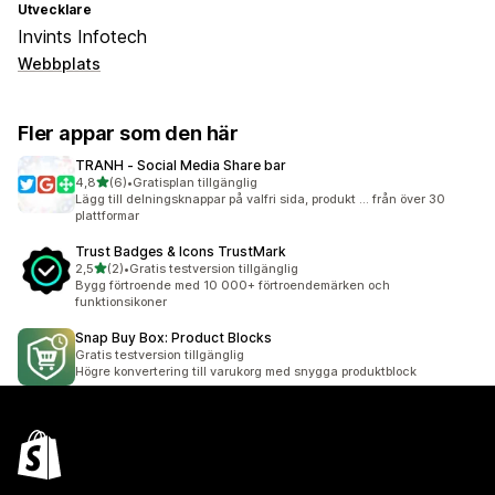
Utvecklare
Invints Infotech
Webbplats
Fler appar som den här
TRANH ‑ Social Media Share bar
av 5 stjärnor
4,8
(6)
•
Gratisplan tillgänglig
6 recensioner totalt
Lägg till delningsknappar på valfri sida, produkt ... från över 30
plattformar
Trust Badges & Icons TrustMark
av 5 stjärnor
2,5
(2)
•
Gratis testversion tillgänglig
2 recensioner totalt
Bygg förtroende med 10 000+ förtroendemärken och
funktionsikoner
Snap Buy Box: Product Blocks
Gratis testversion tillgänglig
Högre konvertering till varukorg med snygga produktblock