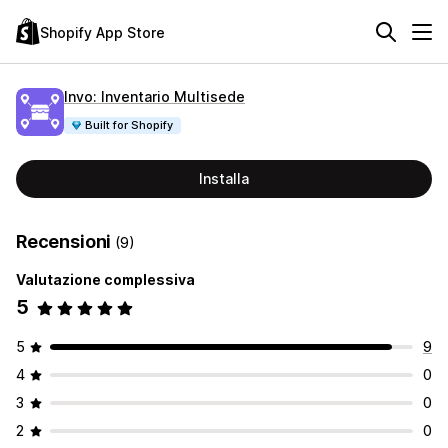
Shopify App Store
Invo: Inventario Multisede
Built for Shopify
Installa
Recensioni
(9)
Valutazione complessiva
5
5
9
4
0
3
0
2
0