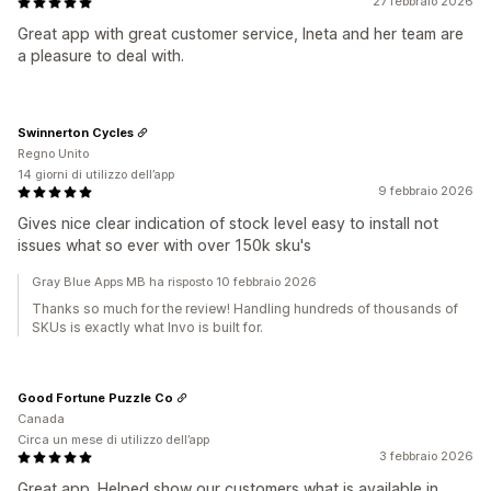
27 febbraio 2026
Great app with great customer service, Ineta and her team are
a pleasure to deal with.
Swinnerton Cycles
Regno Unito
14 giorni di utilizzo dell’app
9 febbraio 2026
Gives nice clear indication of stock level easy to install not
issues what so ever with over 150k sku's
Gray Blue Apps MB ha risposto 10 febbraio 2026
Thanks so much for the review! Handling hundreds of thousands of
SKUs is exactly what Invo is built for.
Good Fortune Puzzle Co
Canada
Circa un mese di utilizzo dell’app
3 febbraio 2026
Great app. Helped show our customers what is available in