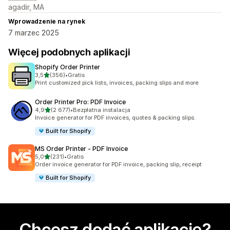
agadir, MA
Wprowadzenie na rynek
7 marzec 2025
Więcej podobnych aplikacji
Shopify Order Printer
na 5 gwiazdek
3,5
(356)
•
Gratis
Łączna liczba recenzji: 356
Print customized pick lists, invoices, packing slips and more
Order Printer Pro: PDF Invoice
na 5 gwiazdek
4,9
(2 677)
•
Bezpłatna instalacja
Łączna liczba recenzji: 2677
Invoice generator for PDF invoices, quotes & packing slips.
Built for Shopify
MS Order Printer ‑ PDF Invoice
na 5 gwiazdek
5,0
(231)
•
Gratis
Łączna liczba recenzji: 231
Order invoice generator for PDF invoice, packing slip, receipt
Built for Shopify
Chcesz dodać aplikację?