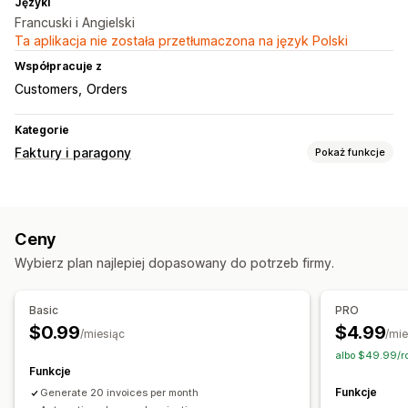
Języki
Francuski i Angielski
Ta aplikacja nie została przetłumaczona na język Polski
Współpracuje z
Customers
Orders
Kategorie
Faktury i paragony
Pokaż funkcje
Typy dokumentów
Faktury
Paragony
Paragony prezentowe
Ceny
Potwierdzenia zamówienia
Specyfikacje wysyłkowe
Wybierz plan najlepiej dopasowany do potrzeb firmy.
Dokumenty celne
Specyfikacja towarów
Etykiety wysyłkowe
Zwroty kosztów
Zwroty
Basic
PRO
Dostosowanie
$0.99
$4.99
/miesiąc
/mie
Kolor i czcionka
Branding
Pola
Numery faktur
albo $49.99/r
Obliczanie podatku
Wzorce
Kody kreskowe
Logo
Funkcje
Funkcje
Wielowalutowe
Generate 20 invoices per month
Wielojęzyczne