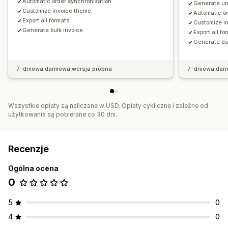
Automatic order synchronization
Generate un
Zarządzanie plikami
Customize invoice theme
Automatic o
Export all formats
Customize i
Pobieranie zbiorcze
Generowanie plików PDF
Generate bulk invoice
Export all fo
Drukowanie i eksport
Raporty
Generate bu
7-dniowa darmowa wersja próbna
7-dniowa dar
Wszystkie opłaty są naliczane w USD. Opłaty cykliczne i zależne od
użytkowania są pobierane co 30 dni.
Recenzje
Ogólna ocena
0
5
0
4
0