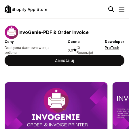
Shopify App Store
InvoGenie‑PDF & Order Invoice
Ceny
Ocena
Deweloper
Dostępna darmowa wersja
(0
ProTech
0,0
próbna
Recenzje)
Zainstaluj