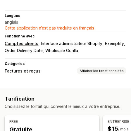
Langues
anglais
Cette application n’est pas traduite en français
Fonctionne avec
Comptes clients
Interface administrateur Shopify
Exemptify
Order Delivery Date
Wholesale Gorilla
Catégories
Factures et reçus
Afficher les fonctionnalités
Types de document
Factures
Notes de crédit
Devis
Commandes provisoires
Tarification
Confirmations de commandes
Documents personnalisés
Choisissez le forfait qui convient le mieux à votre entreprise.
Bordereaux d’expédition
Remboursements
Retours
Personnalisation
FREE
ENTREPRISE
Couleur et police
Image de marque
Champs
$15
Gratuite
/ mois