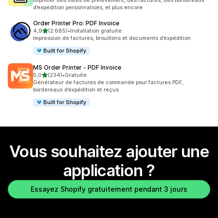
Imprimer des listes de prélèvement, des factures, des bordereaux
d’expédition personnalisés, et plus encore
Order Printer Pro: PDF Invoice
étoile(s) sur 5
4,9
(2 685)
•
Installation gratuite
2685 avis au total
Impression de factures, brouillons et documents d’expédition
Built for Shopify
MS Order Printer ‑ PDF Invoice
étoile(s) sur 5
5,0
(234)
•
Gratuite
234 avis au total
Générateur de factures de commande pour factures PDF,
bordereaux d’expédition et reçus
Built for Shopify
Vous souhaitez ajouter une
application ?
Essayez Shopify gratuitement pendant 3 jours