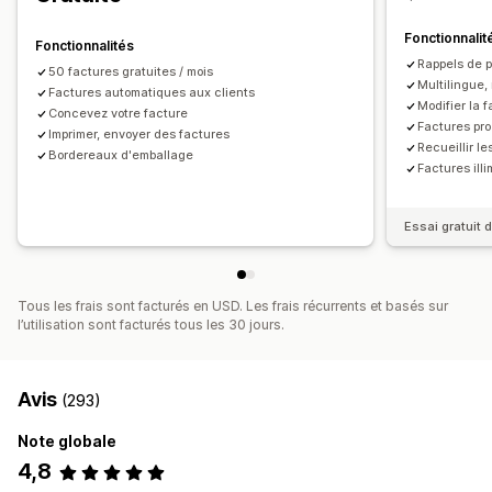
Numéros de facture
Adresse e-mail de contact
Calcul des taxes
Modèles
Logos
Devises multiples
Fonctionnalit
Fonctionnalités
Multilingue
Rappels de 
50 factures gratuites / mois
Multilingue,
Factures automatiques aux clients
Gestion de fichiers
Modifier la 
Concevez votre facture
Factures pro
Téléchargement groupé
Imprimer, envoyer des factures
Dénomination des fichiers
Recueillir l
Bordereaux d'emballage
Automatisation des e-mails
Génération de PDF
Factures ill
Impression et exportation
Rapports
Sécurité des données
Numérotation séquentielle
Essai gratuit d
Tous les frais sont facturés en USD. Les frais récurrents et basés sur
l’utilisation sont facturés tous les 30 jours.
Avis
(293)
Note globale
4,8