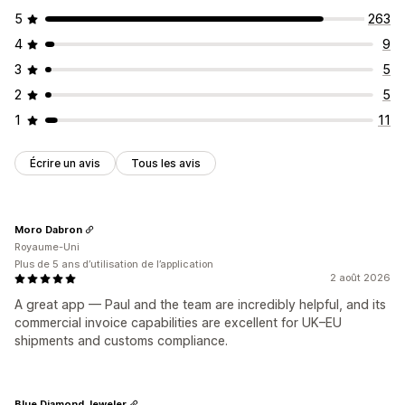
5
263
4
9
3
5
2
5
1
11
Écrire un avis
Tous les avis
Moro Dabron
Royaume-Uni
Plus de 5 ans d’utilisation de l’application
2 août 2026
A great app — Paul and the team are incredibly helpful, and its
commercial invoice capabilities are excellent for UK–EU
shipments and customs compliance.
Blue Diamond Jeweler