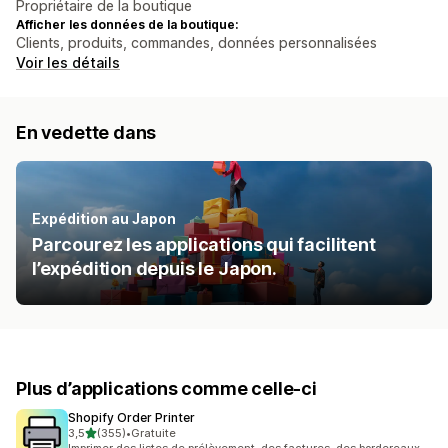
Propriétaire de la boutique
Afficher les données de la boutique:
Clients, produits, commandes, données personnalisées
Voir les détails
En vedette dans
Expédition au Japon
Parcourez les applications qui facilitent
l’expédition depuis le Japon.
Plus d’applications comme celle-ci
Shopify Order Printer
étoile(s) sur 5
3,5
(355)
•
Gratuite
355 avis au total