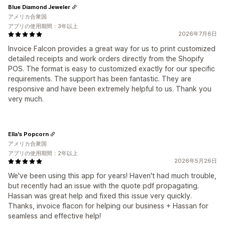
Blue Diamond Jeweler
アメリカ合衆国
アプリの使用期間：3年以上
2026年7月6日
Invoice Falcon provides a great way for us to print customized
detailed receipts and work orders directly from the Shopify
POS. The format is easy to customized exactly for our specific
requirements. The support has been fantastic. They are
responsive and have been extremely helpful to us. Thank you
very much.
Ella's Popcorn
アメリカ合衆国
アプリの使用期間：2年以上
2026年5月26日
We've been using this app for years! Haven't had much trouble,
but recently had an issue with the quote pdf propagating.
Hassan was great help and fixed this issue very quickly.
Thanks, invoice flacon for helping our business + Hassan for
seamless and effective help!