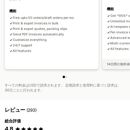
複数言語
機能
機能
ファイル管理
Get *95%* o
Free upto 50 orders/draft orders per mo.
一括ダウンロード
ファイル名の指定
メールオートメーション
Unlimited in
Print & export invoices in bulk
PDF生成
印刷とエクスポート
レポート
データセキュリティ
AI template 
Print & export quotes, packing slips
Per-invoice 
連番付け
Send PDF invoices automatically
Advanced em
Customize everything
Multi-curren
24/7 support
All features
All features
14日間の無料
すべての料金はUSDで請求されます。 定期請求と使用料に基づく請求は、
30日ごとに行われます。
レビュー
(293)
総合評価
4.8