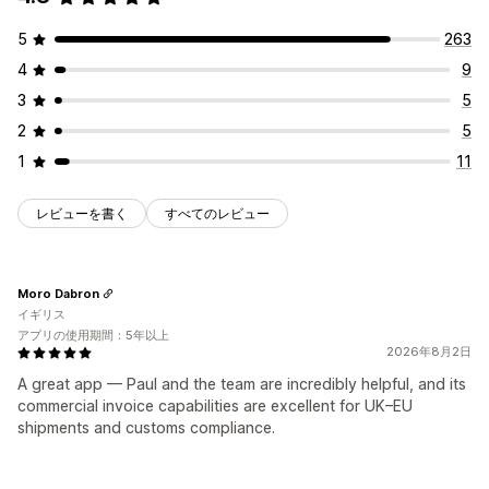
5
263
4
9
3
5
2
5
1
11
レビューを書く
すべてのレビュー
Moro Dabron
イギリス
アプリの使用期間：5年以上
2026年8月2日
A great app — Paul and the team are incredibly helpful, and its
commercial invoice capabilities are excellent for UK–EU
shipments and customs compliance.