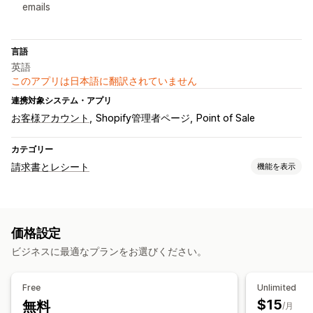
emails
言語
英語
このアプリは日本語に翻訳されていません
連携対象システム・アプリ
お客様アカウント
Shopify管理者ページ
Point of Sale
カテゴリー
請求書とレシート
機能を表示
ドキュメントタイプ
請求書
クレジット通知書
見積
下書き注文
注文の確認
価格設定
カスタムドキュメント
明細表
返金
返品
ビジネスに最適なプランをお選びください。
カスタマイズ
色とフォント
ブランディング
フィールド
請求書番号
Free
Unlimited
差出人メールアドレス
税計算
テンプレート
ロゴ
複数通貨
$15
無料
/月