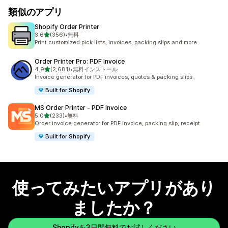
類似のアプリ
Shopify Order Printer
5つ星中
3.6
(356)
•
無料
合計レビュー数：356件
Print customized pick lists, invoices, packing slips and more
Order Printer Pro: PDF Invoice
5つ星中
4.9
(2,681)
•
無料インストール
合計レビュー数：2681件
Invoice generator for PDF invoices, quotes & packing slips.
Built for Shopify
MS Order Printer ‑ PDF Invoice
5つ星中
5.0
(233)
•
無料
合計レビュー数：233件
Order invoice generator for PDF invoice, packing slip, receipt
Built for Shopify
使ってみたいアプリがあり
ましたか？
Shopifyを3日間無料でお試しください