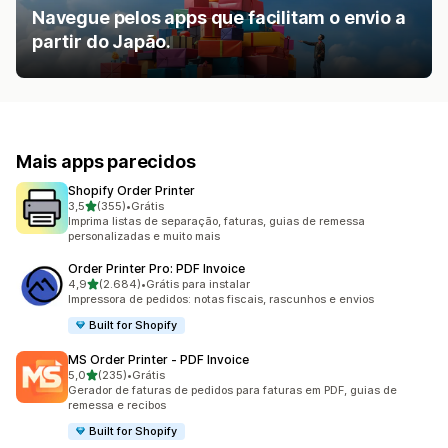
Navegue pelos apps que facilitam o envio a
partir do Japão.
Mais apps parecidos
Shopify Order Printer
de 5 estrelas
3,5
(355)
•
Grátis
355 avaliações ao todo
Imprima listas de separação, faturas, guias de remessa
personalizadas e muito mais
Order Printer Pro: PDF Invoice
de 5 estrelas
4,9
(2.684)
•
Grátis para instalar
2684 avaliações ao todo
Impressora de pedidos: notas fiscais, rascunhos e envios
Built for Shopify
MS Order Printer ‑ PDF Invoice
de 5 estrelas
5,0
(235)
•
Grátis
235 avaliações ao todo
Gerador de faturas de pedidos para faturas em PDF, guias de
remessa e recibos
Built for Shopify