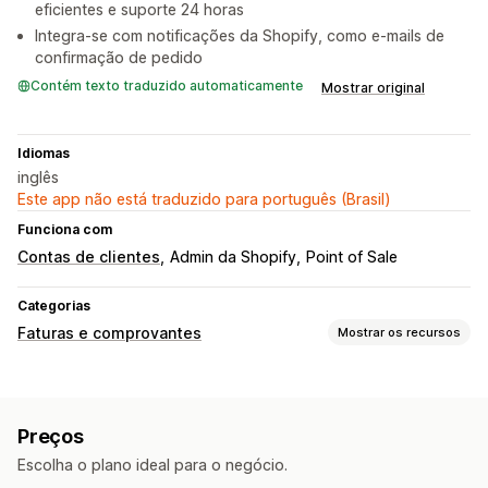
eficientes e suporte 24 horas
Integra-se com notificações da Shopify, como e-mails de
confirmação de pedido
Contém texto traduzido automaticamente
Mostrar original
Idiomas
inglês
Este app não está traduzido para português (Brasil)
Funciona com
Contas de clientes
Admin da Shopify
Point of Sale
Categorias
Faturas e comprovantes
Mostrar os recursos
Tipos de documento
Faturas
Notas de crédito
Cotações
Preços
Rascunhos de pedido
Confirmações de pedidos
Escolha o plano ideal para o negócio.
Documentos alfandegários
Guias de remessa