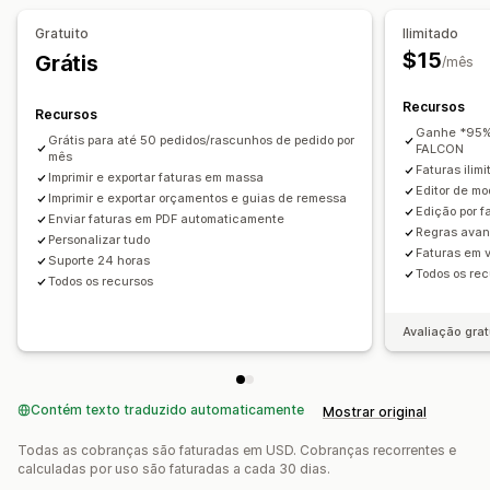
Reembolsos
Devoluções
Gratuito
Ilimitado
Personalização
$15
Grátis
/mês
Cor e fonte
Branding
Campos
Números das faturas
E-mail do remetente
Cálculo de tributo
Modelos
Logos
Recursos
Recursos
Em várias moedas
Em vários idiomas
Ganhe *95%*
Grátis para até 50 pedidos/rascunhos de pedido por
FALCON
mês
Faturas ilim
Gerenciamento de arquivos
Imprimir e exportar faturas em massa
Editor de mo
Imprimir e exportar orçamentos e guias de remessa
Download em massa
Nomenclatura de arquivos
Edição por f
Enviar faturas em PDF automaticamente
Automação de e-mails
Geração de PDF
Regras avan
Personalizar tudo
Faturas em 
Impressão e exportação
Relatórios
Segurança dos dados
Suporte 24 horas
Todos os re
Todos os recursos
Numeração sequencial
Avaliação grat
Contém texto traduzido automaticamente
Mostrar original
Todas as cobranças são faturadas em USD. Cobranças recorrentes e
calculadas por uso são faturadas a cada 30 dias.