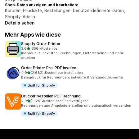
Shop-Daten anzeigen und bearbeiten:
Kunden, Produkte, Bestellungen, benutzerdefinierte Daten,
Shopify-Admin
Details sehen
Mehr Apps wie diese
Shopify Order Printer
von 5 Sternen
3,6
(356)
•
Kostenlos
356 Rezensionen insgesamt
Individuelle Picklisten, Rechnungen, Lieferscheine und mehr
drucken
Order Printer Pro: PDF Invoice
von 5 Sternen
4,9
(2.682)
•
Kostenlose Installation
2682 Rezensionen insgesamt
Belegdruck für Rechnungen, Entwürfe & Versanddokumente
Built for Shopify
Drucker bestellen PDF Rechnung
von 5 Sternen
4,9
(1.129)
•
Kostenloser Plan verfügbar
1129 Rezensionen insgesamt
Rechnungen und Angebote erstellen und automatisch versenden
Built for Shopify